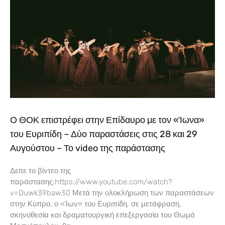
Ο ΘΟΚ επιστρέφει στην Επίδαυρο με τον «Ίωνα»
του Ευριπίδη – Δύο παραστάσεις στις 28 και 29
Αυγούστου – Το video της παράστασης
Δείτε το βίντεο της
παράστασης:https://www.youtube.com/watch?
v=Duwk39baw30 Μετά την ολοκλήρωση των παραστάσεων
στην Κύπρο, ο «Ίων» του Ευριπίδη, σε μετάφραση,
σκηνοθεσία και δραματουργική επεξεργασία του Θωμά