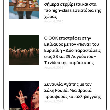
σήμερα σερβίρεται και στα
πιο high-class εστιατόρια της
χώρας
August 6, 2026
Ο ΘΟΚ επιστρέφει στην
Επίδαυρο με τον «Ίωνα» του
Ευριπίδη – Δύο παραστάσεις
στις 28 και 29 Αυγούστου –
Το video της παράστασης
August 6, 2026
Συναυλία Αγάπης με τον
Σάκη Ρουβά. Μια βραδιά
προσφοράς και αλληλεγγύης
August 5, 2026