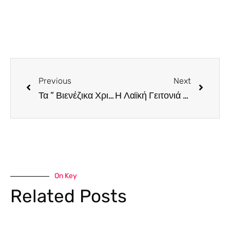
Previous
Next
Τα ” Βιενέζικα Χριστούγεννα ” στο Παττίχειο Δημοτικό Θέατρο
Η Λαϊκή Γειτονιά Λευκωσίας μετατρέπεται σε ένα ευρωπαϊκών προδιαγραφών Χριστουγεννιάτικο Χωριό
On Key
Related Posts