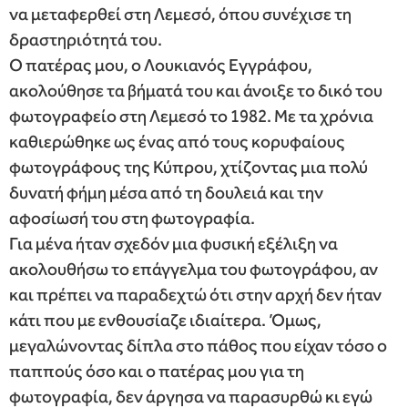
να μεταφερθεί στη Λεμεσό, όπου συνέχισε τη
δραστηριότητά του.
Ο πατέρας μου, ο Λουκιανός Εγγράφου,
ακολούθησε τα βήματά του και άνοιξε το δικό του
φωτογραφείο στη Λεμεσό το 1982. Με τα χρόνια
καθιερώθηκε ως ένας από τους κορυφαίους
φωτογράφους της Κύπρου, χτίζοντας μια πολύ
δυνατή φήμη μέσα από τη δουλειά και την
αφοσίωσή του στη φωτογραφία.
Για μένα ήταν σχεδόν μια φυσική εξέλιξη να
ακολουθήσω το επάγγελμα του φωτογράφου, αν
και πρέπει να παραδεχτώ ότι στην αρχή δεν ήταν
κάτι που με ενθουσίαζε ιδιαίτερα. Όμως,
μεγαλώνοντας δίπλα στο πάθος που είχαν τόσο ο
παππούς όσο και ο πατέρας μου για τη
φωτογραφία, δεν άργησα να παρασυρθώ κι εγώ