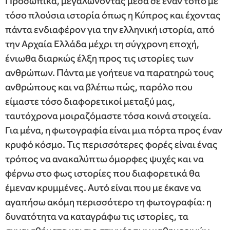
Προσωπικά, μεγαλώνοντας μέσα σε έναν τόπο με
τόσο πλούσια ιστορία όπως η Κύπρος και έχοντας
πάντα ενδιαφέρον για την ελληνική ιστορία, από
την Αρχαία Ελλάδα μέχρι τη σύγχρονη εποχή,
ένιωθα διαρκώς έλξη προς τις ιστορίες των
ανθρώπων. Πάντα με γοήτευε να παρατηρώ τους
ανθρώπους και να βλέπω πώς, παρόλο που
είμαστε τόσο διαφορετικοί μεταξύ μας,
ταυτόχρονα μοιραζόμαστε τόσα κοινά στοιχεία.
Για μένα, η φωτογραφία είναι μια πόρτα προς έναν
κρυφό κόσμο. Τις περισσότερες φορές είναι ένας
τρόπος να ανακαλύπτω όμορφες ψυχές και να
φέρνω στο φως ιστορίες που διαφορετικά θα
έμεναν κρυμμένες. Αυτό είναι που με έκανε να
αγαπήσω ακόμη περισσότερο τη φωτογραφία: η
δυνατότητα να καταγράφω τις ιστορίες, τα