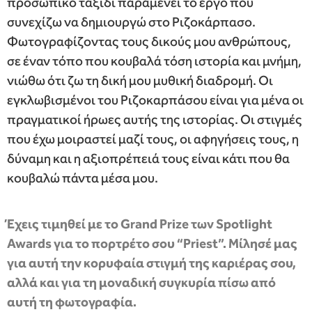
προσωπικό ταξίδι παραμένει το έργο που
συνεχίζω να δημιουργώ στο Ριζοκάρπασο.
Φωτογραφίζοντας τους δικούς μου ανθρώπους,
σε έναν τόπο που κουβαλά τόση ιστορία και μνήμη,
νιώθω ότι ζω τη δική μου μυθική διαδρομή. Οι
εγκλωβισμένοι του Ριζοκαρπάσου είναι για μένα οι
πραγματικοί ήρωες αυτής της ιστορίας. Οι στιγμές
που έχω μοιραστεί μαζί τους, οι αφηγήσεις τους, η
δύναμη και η αξιοπρέπειά τους είναι κάτι που θα
κουβαλώ πάντα μέσα μου.
⁠Έχεις τιμηθεί με το Grand Prize των Spotlight
Awards για το πορτρέτο σου “Priest”. Μίλησέ μας
για αυτή την κορυφαία στιγμή της καριέρας σου,
αλλά και για τη μοναδική συγκυρία πίσω από
αυτή τη φωτογραφία.