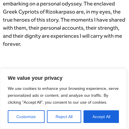
embarking on a personal odyssey. The enclaved
Greek Cypriots of Rizokarpaso are, in my eyes, the
true heroes of this story. The moments I have shared
with them, their personal accounts, their strength,
and their dignity are experiences I will carry with me
forever.
You received the Grand Prize at the Spotlight
We value your privacy
Awards for your portrait “Priest.” Tell us about
that defining moment in your career and the
We use cookies to enhance your browsing experience, serve
remarkable story behind the photograph.
personalized ads or content, and analyze our traffic. By
clicking "Accept All", you consent to our use of cookies.
Winning the Grand Prize at the Spotlight Awards was
undoubtedly one of the most significant moments of
Customize
Reject All
Accept All
my career. Beyond the recognition itself, one of my