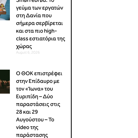
Smørrebrød: Το
γεύμα των εργατών
στη Δανία που
σήμερα σερβίρεται
και στα πιο high-
class εστιατόρια της
χώρας
August 6, 2026
Ο ΘΟΚ επιστρέφει
στην Επίδαυρο με
τον «Ίωνα» του
Ευριπίδη – Δύο
παραστάσεις στις
28 και 29
Αυγούστου – Το
video της
παράστασης