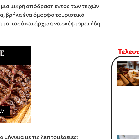
 μια μικρή απόδραση εντός των τειχών
α, βρήκα ένα όμορφο τουριστικό
 το ποσό και άρχισα να σκέφτομαι ήδη
Τελευ
 μήνυμα με τις λεπτομέρειες: