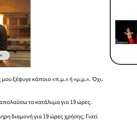
μου ξέφυγε κάποιο «π.μ.» ή «μ.μ.». Όχι.
 απολαύσω το κατάλυμα για 19 ώρες.
ηρη διαμονή για 19 ώρες χρήσης; Γιατί