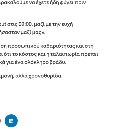
αρακαλούμε να έχετε ήδη φύγει πριν
out στις 09:00, μαζί με την ευχή
ήσασταν μαζί μας».
εση προσωπικού καθαριότητας και στη
ι ότι το κόστος και η ταλαιπωρία πρέπει
κά για ένα ολόκληρο βράδυ.
ιαμονή, αλλά χρονοθυρίδα.