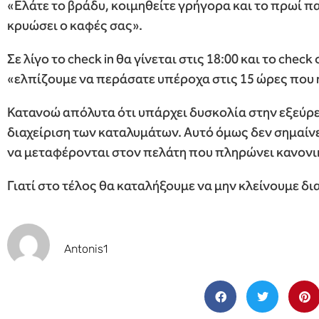
«Ελάτε το βράδυ, κοιμηθείτε γρήγορα και το πρωί π
κρυώσει ο καφές σας».
Σε λίγο το check in θα γίνεται στις 18:00 και το check 
«ελπίζουμε να περάσατε υπέροχα στις 15 ώρες που 
Κατανοώ απόλυτα ότι υπάρχει δυσκολία στην εξεύρ
διαχείριση των καταλυμάτων. Αυτό όμως δεν σημαίνε
να μεταφέρονται στον πελάτη που πληρώνει κανονι
Γιατί στο τέλος θα καταλήξουμε να μην κλείνουμε δ
Antonis1