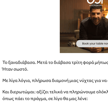
Το ξαναδιάβασα. Μετά το διάβασα τρίτη φορά μήπως 
Ήταν σωστό.
Με λίγα λόγια, πλήρωσα διαμονή μιας νύχτας για να
Και διερωτώμαι: αξίζει τελικά να πληρώνουμε ολόκλ
όπως πάει το πράγμα, σε λίγο θα μας λένε: