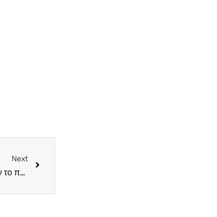
Next
Σίγουρα, εγώ και οι Ευρωπαίοι καλεσμένοι μου δεν το περιμέναμε αυτό. Πήγαμε σε μια “Παραδοσιακή κυπριακή ταβέρνα”…