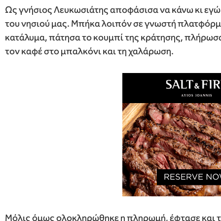
Ως γνήσιος Λευκωσιάτης αποφάσισα να κάνω κι εγώ
του νησιού μας. Μπήκα λοιπόν σε γνωστή πλατφόρμ
κατάλυμα, πάτησα το κουμπί της κράτησης, πλήρωσα
τον καφέ στο μπαλκόνι και τη χαλάρωση.
Μόλις όμως ολοκληρώθηκε η πληρωμή, έφτασε και το