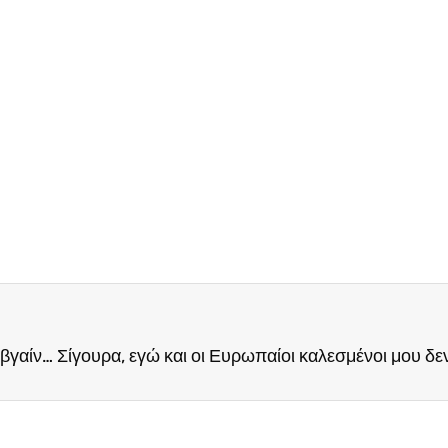
Τι είναι τελικά η fusion κουζίνα και γιατί συχνά μας βγαίνει… confusion;