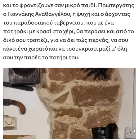
και το φροντίζουνε σαν μικρό παιδί. Πρωτεργάτης
ο Γιαννάκης Αγαθαγγέλου, η ψυχή και ο άρχοντας
του παραδοσιακού ταβερνείου, που με ένα
ποτηράκι με κρασί στο χέρι, θα περάσει και από το
δικό σου τραπέζι, για να δει πώς περνάς, να σου
κάνει ένα χωρατό και να τσουγκρίσει μαζί μ’ όλη
σου την παρέα το ποτήρι του.