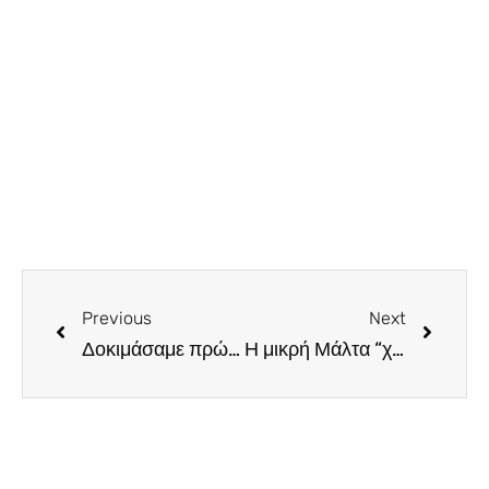
Previous
Next
Δοκιμάσαμε πρώτοι το ανοιξιάτικο μενού του The Cookshop και σας μεταφέρουμε εντυπώσεις
Η μικρή Μάλτα “χαμογελά” με το πρώτο, διάστερο εστιατόριο Michelin και τα 40 σε αριθμό, στον οδηγό