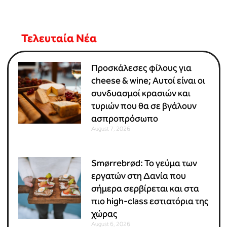
Τελευταία Νέα
Προσκάλεσες φίλους για
cheese & wine; Αυτοί είναι οι
συνδυασμοί κρασιών και
τυριών που θα σε βγάλουν
ασπροπρόσωπο
August 7, 2026
Smørrebrød: Το γεύμα των
εργατών στη Δανία που
σήμερα σερβίρεται και στα
πιο high-class εστιατόρια της
χώρας
August 6, 2026