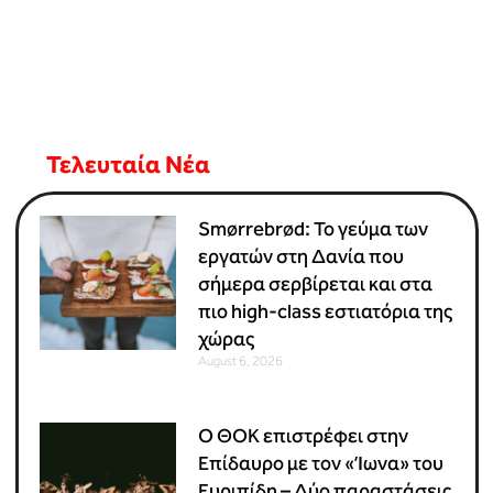
Τελευταία Νέα
Smørrebrød: Το γεύμα των
εργατών στη Δανία που
σήμερα σερβίρεται και στα
πιο high-class εστιατόρια της
χώρας
August 6, 2026
Ο ΘΟΚ επιστρέφει στην
Επίδαυρο με τον «Ίωνα» του
Ευριπίδη – Δύο παραστάσεις