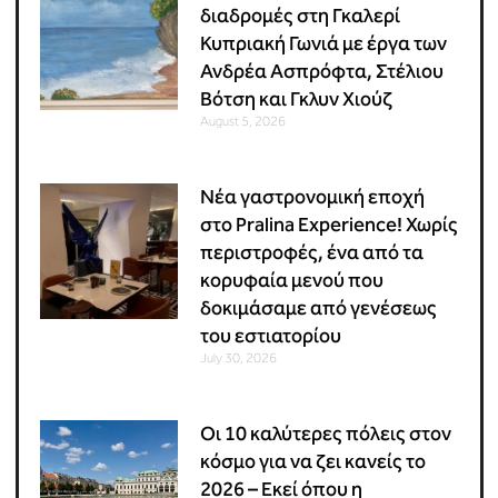
διαδρομές στη Γκαλερί
Κυπριακή Γωνιά με έργα των
Ανδρέα Ασπρόφτα, Στέλιου
Βότση και Γκλυν Χιούζ
August 5, 2026
Νέα γαστρονομική εποχή
στο Pralina Experience! Χωρίς
περιστροφές, ένα από τα
κορυφαία μενού που
δοκιμάσαμε από γενέσεως
του εστιατορίου
July 30, 2026
Οι 10 καλύτερες πόλεις στον
κόσμο για να ζει κανείς το
2026 – Εκεί όπου η