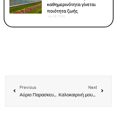
καθημερινότητα γίνεται
ποιότητα ζωής
July 28, 2026
Previous
Next
Αύριο Παρασκευή. “30 Χρόνια Μέρες Αδέσποτες” με τον Χρήστο Θηβαίο
Καλοκαιρινή μουσική βραδιά στη Χοιροκοιτία με Γλυκερία και Στέλιο Διονυσίου