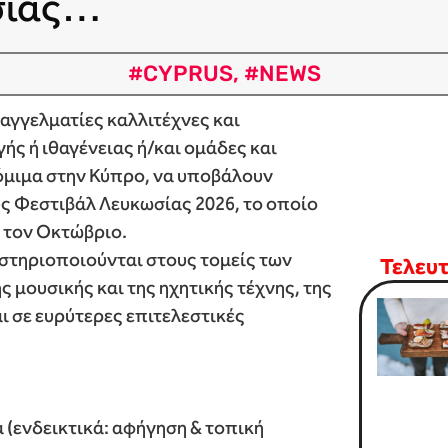
σίας…
#CYPRUS
,
#NEWS
αγγελματίες καλλιτέχνες και
ς ή ιθαγένειας ή/και ομάδες και
όμιμα στην Κύπρο, να υποβάλουν
ς Φεστιβάλ Λευκωσίας 2026, το οποίο
ι τον Οκτώβριο.
στηριοποιούνται στους τομείς των
Τελευ
 μουσικής και της ηχητικής τέχνης, της
 σε ευρύτερες επιτελεστικές
 (ενδεικτικά: αφήγηση & τοπική