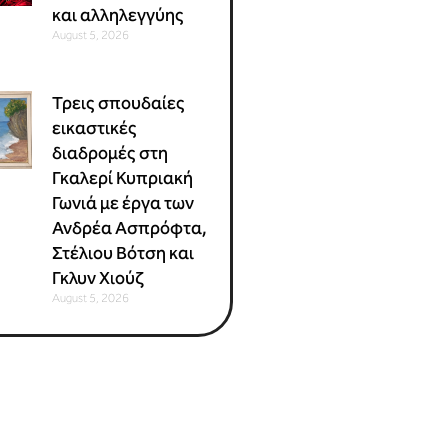
και αλληλεγγύης
August 5, 2026
Τρεις σπουδαίες
εικαστικές
διαδρομές στη
Γκαλερί Κυπριακή
Γωνιά με έργα των
Ανδρέα Ασπρόφτα,
Στέλιου Βότση και
Γκλυν Χιούζ
August 5, 2026