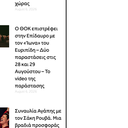
χώρας
August 6, 2026
Ο ΘΟΚ επιστρέφει
στην Επίδαυρο με
τον «Ίωνα» του
Ευριπίδη – Δύο
παραστάσεις στις
28 και 29
Αυγούστου – Το
video της
παράστασης
August 6, 2026
Συναυλία Αγάπης με
τον Σάκη Ρουβά. Μια
βραδιά προσφοράς