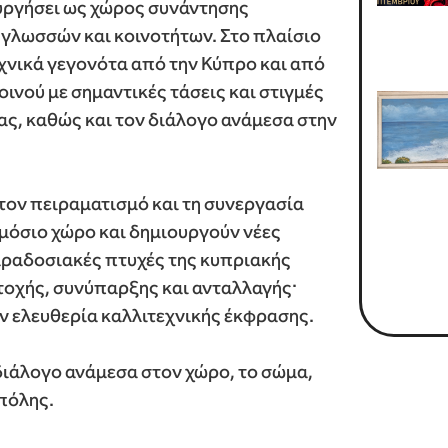
ουργήσει ως χώρος συνάντησης
γλωσσών και κοινοτήτων. Στο πλαίσιο
εχνικά γεγονότα από την Κύπρο και από
ινού με σημαντικές τάσεις και στιγμές
ας, καθώς και τον διάλογο ανάμεσα στην
ον πειραματισμό και τη συνεργασία
μόσιο χώρο και δημιουργούν νέες
παραδοσιακές πτυχές της κυπριακής
τοχής, συνύπαρξης και ανταλλαγής·
ν ελευθερία καλλιτεχνικής έκφρασης.
 διάλογο ανάμεσα στον χώρο, το σώμα,
 πόλης.