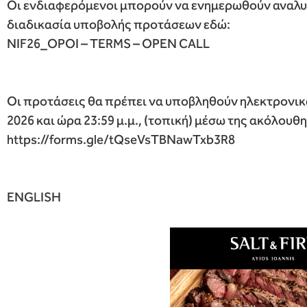
Οι ενδιαφερόμενοι μπορούν να ενημερωθούν αναλυτ
διαδικασία υποβολής προτάσεων εδώ:
NIF26_ΟΡΟΙ – TERMS – OPEN CALL
Οι προτάσεις θα πρέπει να υποβληθούν ηλεκτρονικά
2026 και ώρα 23:59 μ.μ., (τοπική) μέσω της ακόλου
https://forms.gle/tQseVsTBNawTxb3R8
ENGLISH