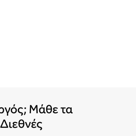
ργός; Μάθε τα
 Διεθνές