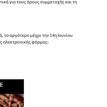
ικά για τους όρους συμμετοχής και τη
, το αργότερο μέχρι την 14η Ιουνίου
θης ηλεκτρονικής φόρμας: