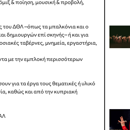
όμιξ & ποίηση, μουσική & προβολή,
ς του ΔΘΛ –όπως τα μπαλκόνια και ο
αι δημιουργών επί σκηνής– ή και για
οσιακές ταβέρνες, μνημεία, εργαστήρια,
άντα με την εμπλοκή περισσότερων
υν για τα έργα τους θεματικές ή υλικό
ία, καθώς και από την κυπριακή
ΑΛ