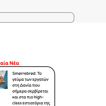
ταία Νέα
Smørrebrød: Το
γεύμα των εργατών
στη Δανία που
σήμερα σερβίρεται
και στα πιο high-
class εστιατόρια της