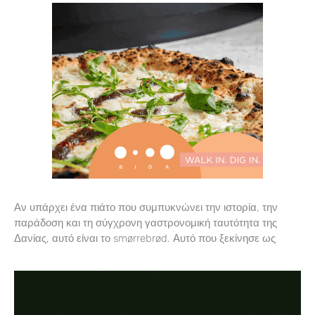
Αν υπάρχει ένα πιάτο που συμπυκνώνει την ιστορία, την
παράδοση και τη σύγχρονη γαστρονομική ταυτότητα της
Δανίας, αυτό είναι το smørrebrød. Αυτό που ξεκίνησε ως