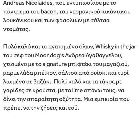
Andreas Nicolaides, που εντυπωσίασε με το
πάντρεμα του bacon, του γερμανικού πικάντικου
λουκάνικου και των φασολιών με σάλτσα
ντομάτας.
Πολύ καλό και το αγαπημένο όλων, Whisky in the jar
του σεφ του Moondog’s Ανδρέα Αγαθαγγέλου,
χτισμένο με το signature μπιφτέκι του μαγαζιού,
μαρμελάδα μπέικον, σάλτσα από ουίσκι και τυρί
λιωμένο σε βαζάκι. Πολύ καλά και τα τάκος με
γαρίδες σε κρούστα, με το lime απάνω τους, να
δίνει την απαραίτητη οξύτητα. Μια εμπειρία που
πρέπει να την ζήσεις και εσύ.