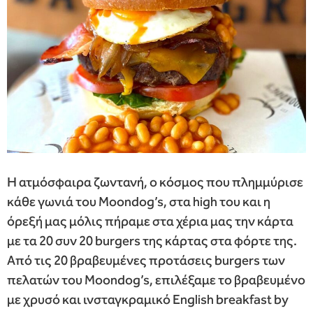
Η ατμόσφαιρα ζωντανή, ο κόσμος που πλημμύρισε
κάθε γωνιά του Moondog’s, στα high του και η
όρεξή μας μόλις πήραμε στα χέρια μας την κάρτα
με τα 20 συν 20 burgers της κάρτας στα φόρτε της.
Από τις 20 βραβευμένες προτάσεις burgers των
πελατών του Moondog’s, επιλέξαμε το βραβευμένο
με χρυσό και ινσταγκραμικό English breakfast by