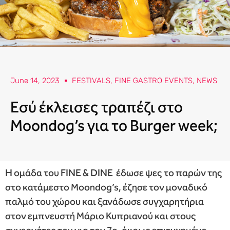
June 14, 2023
FESTIVALS
,
FINE GASTRO EVENTS
,
NEWS
Εσύ έκλεισες τραπέζι στο
Moondog’s για το Burger week;
Η ομάδα του FINE & DINE έδωσε ψες το παρών της
στο κατάμεστο Moondog’s, έζησε τον μοναδικό
παλμό του χώρου και ξανάδωσε συγχαρητήρια
στον εμπνευστή Μάριο Κυπριανού και στους