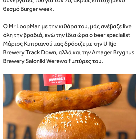
συνεργάτες του για τον 7ο, άκρως επιτυχημένο
θεσμό Burger week.
Ο Mr LoopMan με την κιθάρα του, μάς ανέβαζε live
όλη την βραδιά, ενώ την ίδια ώρα ο beer specialist
Μάριος Κυπριανού μας δρόσιζε με την Uiltje
Brewery Track Down, αλλά και την Amager Bryghus
Brewery Saloniki Werewolf μπύρες του.