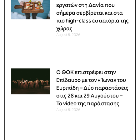
εργατών στη Δανία που
σήμερα σερβίρεται και στα
πιο high-class εστιατόρια της
χώρας
August 6, 2026
Ο ΘΟΚ επιστρέφει στην
Επίδαυρο με τον «Ίωνα» του
Ευριπίδη – Δύο παραστάσεις
στις 28 και 29 Αυγούστου –
Το video της παράστασης
August 6, 2026