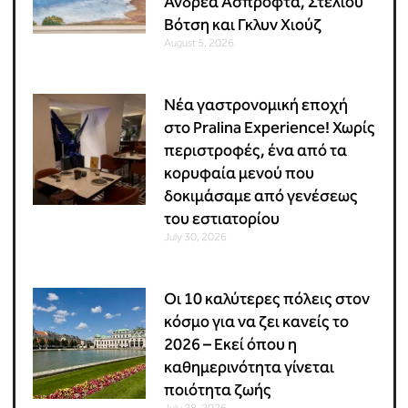
Ανδρέα Ασπρόφτα, Στέλιου
Βότση και Γκλυν Χιούζ
August 5, 2026
Νέα γαστρονομική εποχή
στο Pralina Experience! Χωρίς
περιστροφές, ένα από τα
κορυφαία μενού που
δοκιμάσαμε από γενέσεως
του εστιατορίου
July 30, 2026
Οι 10 καλύτερες πόλεις στον
κόσμο για να ζει κανείς το
2026 – Εκεί όπου η
καθημερινότητα γίνεται
ποιότητα ζωής