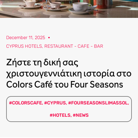
December 11, 2025
CYPRUS HOTELS
,
RESTAURANT - CAFE - BAR
Ζήστε τη δική σας
χριστουγεννιάτικη ιστορία στο
Colors Café του Four Seasons
#COLORSCAFE
,
#CYPRUS
,
#FOURSEASONSLIMASSOL
,
#HOTELS
,
#NEWS