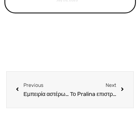
July 28, 2026
Previous
Next
Εμπειρία αστέρων στο Sky7. Όλα όσα ζήσαμε στο υπέρλαμπρο δείπνο του βραβευμένου με δυο αστέρια Michelin chef Vitor Matos (Greek & English)
Το Pralina επιστρέφει δυναμικά στη Λεμεσό