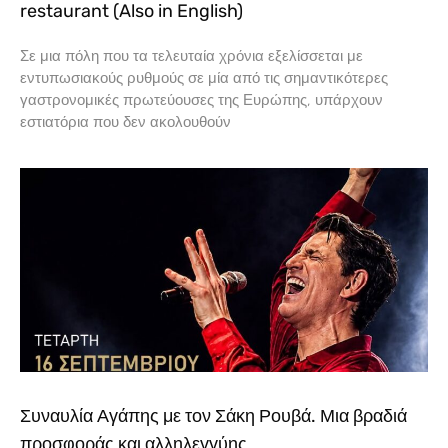
restaurant (Also in English)
Σε μια πόλη που τα τελευταία χρόνια εξελίσσεται με
εντυπωσιακούς ρυθμούς σε μία από τις σημαντικότερες
γαστρονομικές πρωτεύουσες της Ευρώπης, υπάρχουν
εστιατόρια που δεν ακολουθούν
Συναυλία Αγάπης με τον Σάκη Ρουβά. Μια βραδιά
προσφοράς και αλληλεγγύης