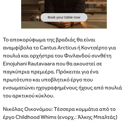
Το αποκορύφωμα της βραδιάς θα είναι
αναμφίβολα το Cantus Arcticus ή Κοντσέρτο για
πουλιά και ορχήστρα του Φινλανδού συνθέτη
Einojuhani Rautavaara που θα ακουστεί σε
παγκύπρια πρεμιέρα. Πρόκειται για ένα
πρωτότυπο και υποβλητικό έργο που
ενσωματώνει ηχογραφημένους ήχους από πουλιά
του αρκτικού κύκλου.
Νικόλας Oικονόμου: Tέσσερα κομμάτια από το
έργο Childhood Whims (ενορχ.: Άλκης Μπαλτάς)