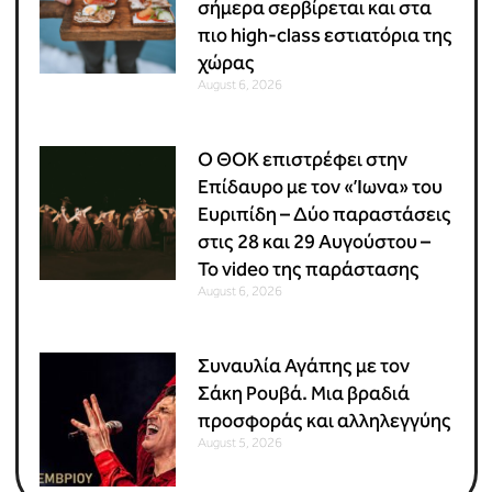
σήμερα σερβίρεται και στα
πιο high-class εστιατόρια της
χώρας
August 6, 2026
Ο ΘΟΚ επιστρέφει στην
Επίδαυρο με τον «Ίωνα» του
Ευριπίδη – Δύο παραστάσεις
στις 28 και 29 Αυγούστου –
Το video της παράστασης
August 6, 2026
Συναυλία Αγάπης με τον
Σάκη Ρουβά. Μια βραδιά
προσφοράς και αλληλεγγύης
August 5, 2026