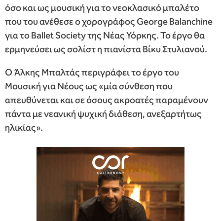
όσο και ως μουσική για το νεοκλασικό μπαλέτο
που του ανέθεσε ο χορογράφος George Balanchine
για το Ballet Society της Νέας Υόρκης. Το έργο θα
ερμηνεύσει ως σολίστ η πιανίστα Βίκυ Στυλιανού.
Ο Άλκης Μπαλτάς περιγράφει το έργο του
Μουσική για Νέους ως «μία σύνθεση που
απευθύνεται και σε όσους ακροατές παραμένουν
πάντα με νεανική ψυχική διάθεση, ανεξαρτήτως
ηλικίας».