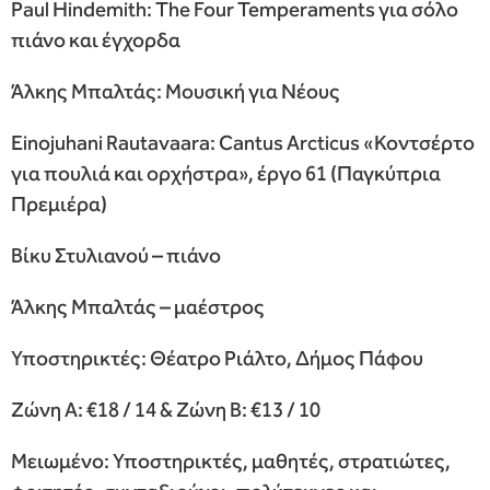
Paul Hindemith: The Four Temperaments για σόλο
πιάνο και έγχορδα
Άλκης Μπαλτάς: Μουσική για Νέους
Einojuhani Rautavaara: Cantus Arcticus «Κοντσέρτο
για πουλιά και ορχήστρα», έργο 61 (Παγκύπρια
Πρεμιέρα)
Βίκυ Στυλιανού – πιάνο
Άλκης Μπαλτάς – μαέστρος
Υποστηρικτές: Θέατρο Ριάλτο, Δήμος Πάφου
Ζώνη Α: €18 / 14 & Ζώνη Β: €13 / 10
Μειωμένο: Υποστηρικτές, μαθητές, στρατιώτες,