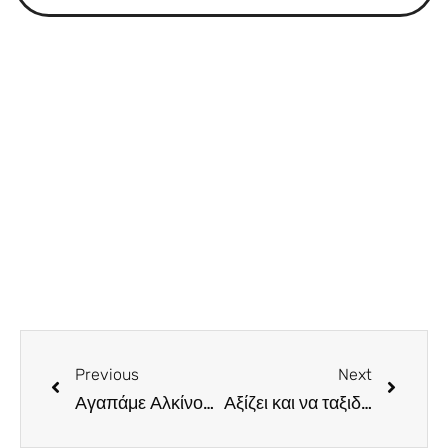
Previous
Next
Αγαπάμε Αλκίνοο Ιωαννίδη! Μάθε για τις επικείμενες συναυλίες του!
Αξίζει και να ταξιδέψεις στην Αθήνα για να παρακολουθήσεις τον André Rieu