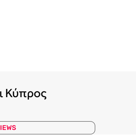
ι Κύπρος
IEWS