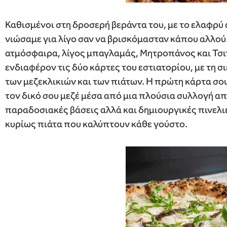
Καθισμένοι στη δροσερή βεράντα του, με το ελαφρύ 
νιώσαμε για λίγο σαν να βρισκόμασταν κάπου αλλού
ατμόσφαιρα, λίγος μπαγλαμάς, Μητροπάνος και Τσιτ
ενδιαφέρον τις δύο κάρτες του εστιατορίου, με τη σ
των μεζεκλικιών και των πιάτων. Η πρώτη κάρτα σου
τον δικό σου μεζέ μέσα από μια πλούσια συλλογή απ
παραδοσιακές βάσεις αλλά και δημιουργικές πινελι
κυρίως πιάτα που καλύπτουν κάθε γούστο.