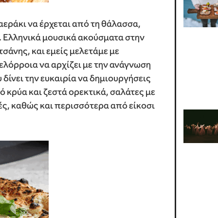
αεράκι να έρχεται από τη θάλασσα,
. Ελληνικά μουσικά ακούσματα στην
σάνης, και εμείς μελετάμε με
ιελόρροια να αρχίζει με την ανάγνωση
 δίνει την ευκαιρία να δημιουργήσεις
ό κρύα και ζεστά ορεκτικά, σαλάτες με
ές, καθώς και περισσότερα από είκοσι