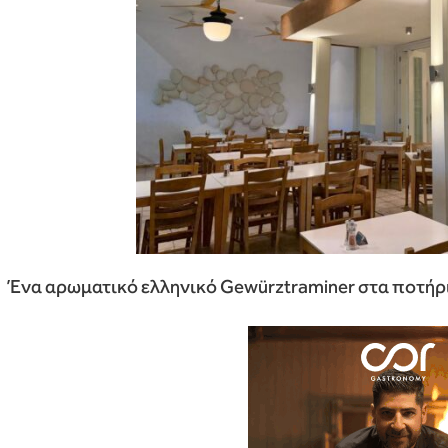
Ένα αρωματικό ελληνικό Gewürztraminer στα ποτήρι