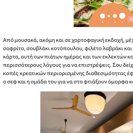
Από μουσακά, ακόμη και σε χορτοφαγική εκδοχή, μέ
σοφρίτο, σουβλάκι κοτόπουλου, φιλέτο λαβράκι κα
κάρτα, αυτή των πιάτων ημέρας και των εκλεκτών κ
περισσότερους λόγους για να επιστρέψεις. Σου δείχν
κοπές κρεατικών περιορισμένης διαθεσιμότητας έφτ
ο σεφ και η ομάδα του για να στο φτιάξουν όμορφα κ