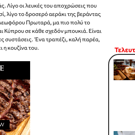
ς. Λίγο οι λευκές του αποχρώσεις που
σί, λίγο το δροσερό αεράκι της βεράντας
 Λεωφόρου Πρωταρά, μα πιο πολύ το
ι Κύπρου σε κάθε σχεδόν μπουκιά. Είναι
ες συστάσεις. Ένα τραπέζι, καλή παρέα,
ι η κουζίνα του.
Τελευ