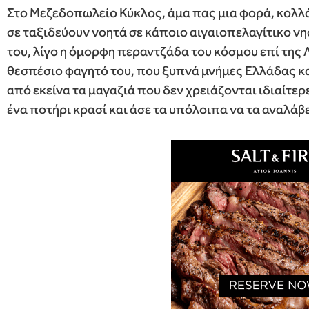
Στο Μεζεδοπωλείο Κύκλος, άμα πας μια φορά, κολλά
σε ταξιδεύουν νοητά σε κάποιο αιγαιοπελαγίτικο νη
του, λίγο η όμορφη περαντζάδα του κόσμου επί της
θεσπέσιο φαγητό του, που ξυπνά μνήμες Ελλάδας κα
από εκείνα τα μαγαζιά που δεν χρειάζονται ιδιαίτερ
ένα ποτήρι κρασί και άσε τα υπόλοιπα να τα αναλάβε