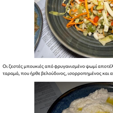
Οι ζεστές μπουκιές από φρυγανισμένο ψωμί αποτέλε
ταραμά, που ήρθε βελούδινος, ισορροπημένος και α