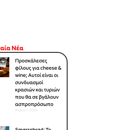
ταία Νέα
Προσκάλεσες
φίλους για cheese &
wine; Αυτοί είναι οι
συνδυασμοί
κρασιών και τυριών
που θα σε βγάλουν
ασπροπρόσωπο
August 7, 2026
Smørrebrød: Το