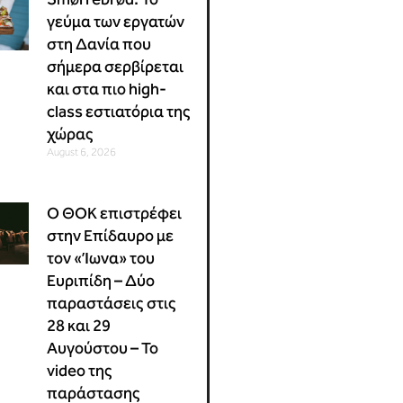
γεύμα των εργατών
στη Δανία που
σήμερα σερβίρεται
και στα πιο high-
class εστιατόρια της
χώρας
August 6, 2026
Ο ΘΟΚ επιστρέφει
στην Επίδαυρο με
τον «Ίωνα» του
Ευριπίδη – Δύο
παραστάσεις στις
28 και 29
Αυγούστου – Το
video της
παράστασης