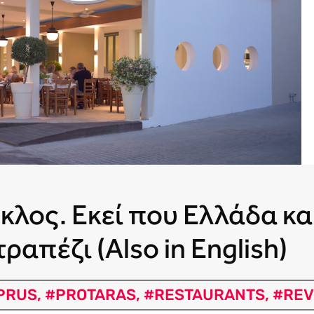
λος. Εκεί που Ελλάδα κα
ραπέζι (Also in English)
PRUS
,
#PROTARAS
,
#RESTAURANTS
,
#REV