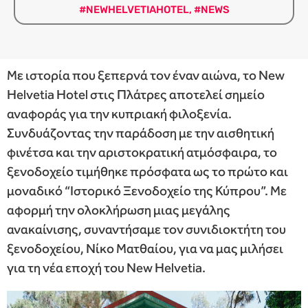
#NEWHELVETIAHOTEL
,
#NEWS
Με ιστορία που ξεπερνά τον έναν αιώνα, το New
Helvetia Hotel στις Πλάτρες αποτελεί σημείο
αναφοράς για την κυπριακή φιλοξενία.
Συνδυάζοντας την παράδοση με την αισθητική
φινέτσα και την αριστοκρατική ατμόσφαιρα, το
ξενοδοχείο τιμήθηκε πρόσφατα ως το πρώτο και
μοναδικό “Ιστορικό Ξενοδοχείο της Κύπρου”. Με
αφορμή την ολοκλήρωση μιας μεγάλης
ανακαίνισης, συναντήσαμε τον συνιδιοκτήτη του
ξενοδοχείου, Νίκο Ματθαίου, για να μας μιλήσει
για τη νέα εποχή του New Helvetia.