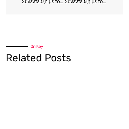
Συνέντευξη με τον Σεφ Thomas Bühner: Μια “γαστρονομική συμφωνία” τριών αστέρων στο Cap St Georges Hotel & Resort (Συνέντευξη στα Ελληνικά & Αγγλικά)
Συνέντευξη με τον πολυβραβευμένο σεφ Λευτέρη Λαζάρου με την ευκαιρία της καθόδου του στην Κύπρο
On Key
Related Posts