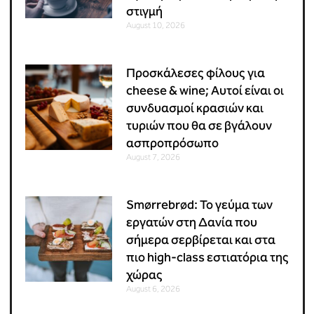
στιγμή
August 10, 2026
Προσκάλεσες φίλους για
cheese & wine; Αυτοί είναι οι
συνδυασμοί κρασιών και
τυριών που θα σε βγάλουν
ασπροπρόσωπο
August 7, 2026
Smørrebrød: Το γεύμα των
εργατών στη Δανία που
σήμερα σερβίρεται και στα
πιο high-class εστιατόρια της
χώρας
August 6, 2026