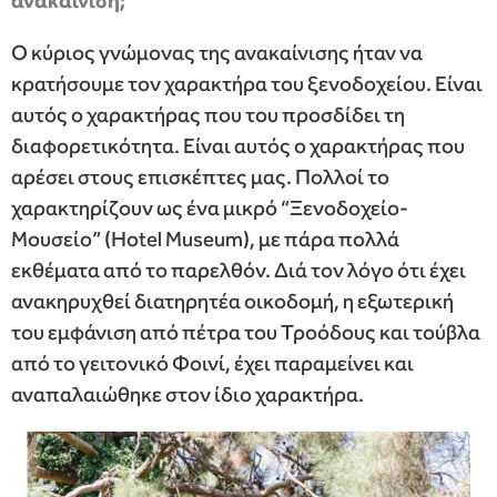
ανακαίνιση;
Ο κύριος γνώμονας της ανακαίνισης ήταν να
κρατήσουμε τον χαρακτήρα του ξενοδοχείου. Είναι
αυτός ο χαρακτήρας που του προσδίδει τη
διαφορετικότητα. Είναι αυτός ο χαρακτήρας που
αρέσει στους επισκέπτες μας. Πολλοί το
χαρακτηρίζουν ως ένα μικρό “Ξενοδοχείο-
Μουσείο” (Hotel Museum), με πάρα πολλά
εκθέματα από το παρελθόν. Διά τον λόγο ότι έχει
ανακηρυχθεί διατηρητέα οικοδομή, η εξωτερική
του εμφάνιση από πέτρα του Τροόδους και τούβλα
από το γειτονικό Φοινί, έχει παραμείνει και
αναπαλαιώθηκε στον ίδιο χαρακτήρα.