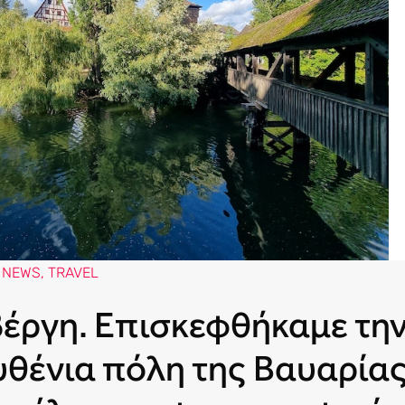
NEWS
,
TRAVEL
έργη. Επισκεφθήκαμε τη
θένια πόλη της Βαυαρίας