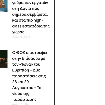
γεύμα των εργατών
στη Δανία που
σήμερα σερβίρεται
και στα πιο high-
class εστιατόρια της
χώρας
August 6, 2026
Ο ΘΟΚ επιστρέφει
στην Επίδαυρο με
τον «Ίωνα» του
Ευριπίδη – Δύο
παραστάσεις στις
28 και 29
Αυγούστου – Το
video της
παράστασης
August 6, 2026