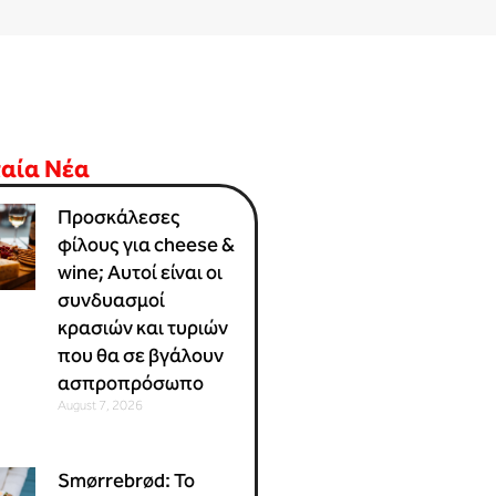
ταία Νέα
Προσκάλεσες
φίλους για cheese &
wine; Αυτοί είναι οι
συνδυασμοί
κρασιών και τυριών
που θα σε βγάλουν
ασπροπρόσωπο
August 7, 2026
Smørrebrød: Το