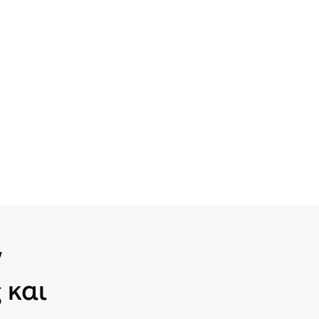
ν
 και