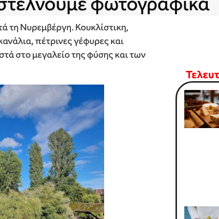
 στέλνουμε φωτογραφικά
τά τη Νυρεμβέργη. Κουκλίστικη,
κανάλια, πέτρινες γέφυρες και
στά στο μεγαλείο της φύσης και των
Τελευ