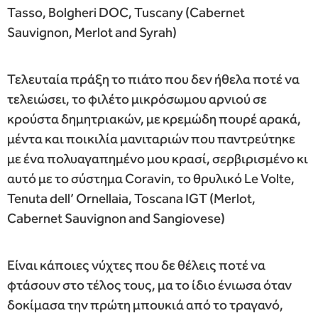
Tasso, Bolgheri DOC, Tuscany (Cabernet
Sauvignon, Merlot and Syrah)
Τελευταία πράξη το πιάτο που δεν ήθελα ποτέ να
τελειώσει, το φιλέτο μικρόσωμου αρνιού σε
κρούστα δημητριακών, με κρεμώδη πουρέ αρακά,
μέντα και ποικιλία μανιταριών που παντρεύτηκε
με ένα πολυαγαπημένο μου κρασί, σερβιρισμένο κι
αυτό με το σύστημα Coravin, το θρυλικό Le Volte,
Tenuta dell’ Ornellaia, Toscana IGT (Merlot,
Cabernet Sauvignon and Sangiovese)
Είναι κάποιες νύχτες που δε θέλεις ποτέ να
φτάσουν στο τέλος τους, μα το ίδιο ένιωσα όταν
δοκίμασα την πρώτη μπουκιά από το τραγανό,