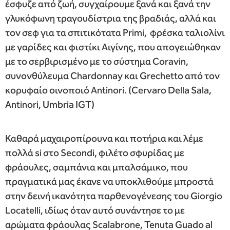
έσφυζε από ζωή, συγχαίρουμε ξανά και ξανά την
γλυκόφωνη τραγουδίστρια της βραδιάς, αλλά και
τον σεφ για τα σπιτικότατα Primi, φρέσκα ταλιολίνι
με γαρίδες και φιστίκι Αιγίνης, που απογειώθηκαν
με το σερβιρισμένο με το σύστημα Coravin,
συνονθύλευμα Chardonnay και Grechetto από τον
κορυφαίο οινοποιό Antinori. (Cervaro Della Sala,
Antinori, Umbria IGT)
Καθαρά μαχαιροπίρουνα και ποτήρια και λέμε
πολλά si στο Secondi, φιλέτο σφυρίδας με
φράουλες, σαμπάνια και μπαλσάμικο, που
πραγματικά μας έκανε να υποκλιθούμε μπροστά
στην δεινή ικανότητα παρθενογένεσης του Giorgio
Locatelli, ιδίως όταν αυτό συνάντησε το με
αρώματα φράουλας Scalabrone, Tenuta Guado al