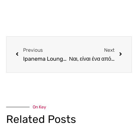
Previous
Next
Ipanema Lounge Bar. Ένα από τα πιο ατμοσφαιρικά lounge bars του νησιού επανέρχεται δριμύτερο (Review in Greek & English)
Ναι, είναι ένα από τα καλύτερα κλέφτικα που έχουμε δοκιμάσει!
On Key
Related Posts