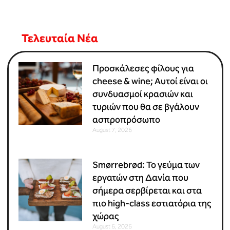
Τελευταία Νέα
Προσκάλεσες φίλους για
cheese & wine; Αυτοί είναι οι
συνδυασμοί κρασιών και
τυριών που θα σε βγάλουν
ασπροπρόσωπο
August 7, 2026
Smørrebrød: Το γεύμα των
εργατών στη Δανία που
σήμερα σερβίρεται και στα
πιο high-class εστιατόρια της
χώρας
August 6, 2026