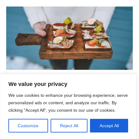
Smørrebrød: Το γεύμα των εργατών στη Δανία που
We value your privacy
σήμερα σερβίρεται και στα πιο high-class
We use cookies to enhance your browsing experience, serve
εστιατόρια της χώρας
personalized ads or content, and analyze our traffic. By
clicking "Accept All", you consent to our use of cookies.
Αν υπάρχει ένα πιάτο που συμπυκνώνει την ιστορία, την
παράδοση και τη σύγχρονη γαστρονομική ταυτότητα της
Customize
Reject All
Accept All
Δανίας, αυτό είναι το smørrebrød. Αυτό που ξεκίνησε ως