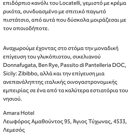
επιδόρπιο κανόλι του Locatelli, γεμιστό με κρέμα
ρικότα, συνδυασμένο με σπιτικό παγωτό
πιστάτσιο, από αυτά που δύσκολα μοιράζεσαι με
τον οποιοδήποτε.
Αναχωρούμε έχοντας στο στόμα την μοναδική
επίγευση του γλυκόπιοτου, σικελιανού
Donnafugata, Ben Rye, Passito di Pantelleria DOC,
Sicily: Zibibbo, αλλά και την επίγευση μια
ανεπανάληπτης ιταλικής οινογαστρονομικής
εμπειρίας σε ένα από τα καλύτερα εστιατόρια του
νησιού.
Amara Hotel
Λεωφόρος Αμαθούντος 95, Άγιος Τύχωνας, 4533,
Λεμεσός