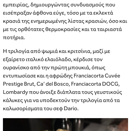
εμπειρίας, δημιουργώντας συνδυασμούς που
εισέπραξαν άφθονα εύγε, τόσο με τα εκλεκτά
κρασιά της ενημερωμένης λίστας κρασιών, όσο και
με τις ορθότατες θερμοκρασίες και τα ταιριαστά
ποτήρια.
Η τριλογία από ψωμιά και κριτσίνια, μαζί με
εξαίρετο ιταλικό ελαιόλαδο, κέρδισε τον
ουρανίσκο από την πρώτη μπουκιά, όπως
εντυπωσίασε και η αφρώδης Franciacorta Cuvée
Prestige Brut, Ca’ del Bosco, Franciacorta DOCG,
Lombardy που άνοιξε διάπλατα τους γευστικούς
κάλυκες για να υποδεκτούν την τριλογία από τα
καλωσορίσματα του σεφ Dario.