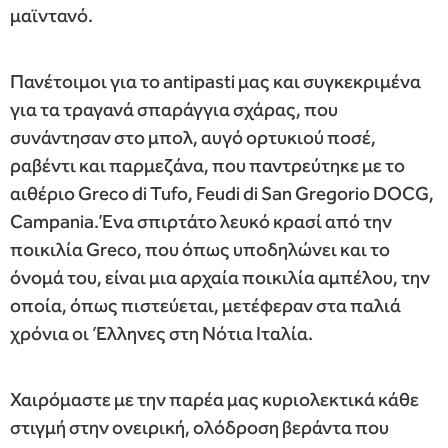
μαϊντανό.
Πανέτοιμοι για το antipasti μας και συγκεκριμένα
για τα τραγανά σπαράγγια σχάρας, που
συνάντησαν στο μπολ, αυγό ορτυκιού ποσέ,
ραβέντι και παρμεζάνα, που παντρεύτηκε με το
αιθέριο Greco di Tufo, Feudi di San Gregorio DOCG,
Campania. Ένα σπιρτάτο λευκό κρασί από την
ποικιλία Greco, που όπως υποδηλώνει και το
όνομά του, είναι μια αρχαία ποικιλία αμπέλου, την
οποία, όπως πιστεύεται, μετέφεραν στα παλιά
χρόνια οι Έλληνες στη Νότια Ιταλία.
Χαιρόμαστε με την παρέα μας κυριολεκτικά κάθε
στιγμή στην ονειρική, ολόδροση βεράντα που