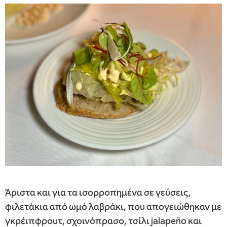
Άριστα και για τα ισορροπημένα σε γεύσεις,
φιλετάκια από ωμό λαβράκι, που απογειώθηκαν με
γκρέιπφρουτ, σχοινόπρασο, τσίλι jalapeño και