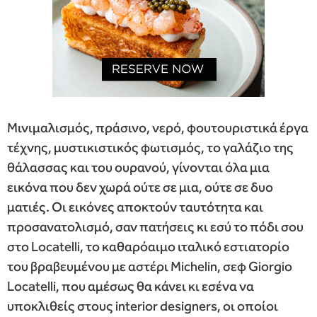
Μινιμαλισμός, πράσινο, νερό, φουτουριστικά έργα
τέχνης, μυστικιστικός φωτισμός, το γαλάζιο της
θάλασσας και του ουρανού, γίνονται όλα μια
εικόνα που δεν χωρά ούτε σε μια, ούτε σε δυο
ματιές. Οι εικόνες αποκτούν ταυτότητα και
προσανατολισμό, σαν πατήσεις κι εσύ το πόδι σου
στο Locatelli, το καθαρόαιμο ιταλικό εστιατορίο
του βραβευμένου με αστέρι Michelin, σεφ Giorgio
Locatelli, που αμέσως θα κάνει κι εσένα να
υποκλιθείς στους interior designers, οι οποίοι