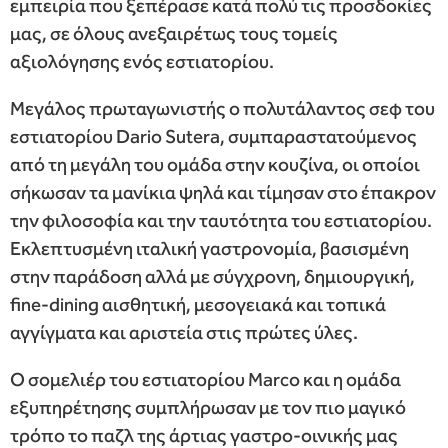
εμπειρία που ξεπέρασε κατά πολύ τις προσδοκίες
μας, σε όλους ανεξαιρέτως τους τομείς
αξιολόγησης ενός εστιατορίου.
Μεγάλος πρωταγωνιστής ο πολυτάλαντος σεφ του
εστιατορίου Dario Sutera, συμπαραστατούμενος
από τη μεγάλη του ομάδα στην κουζίνα, οι οποίοι
σήκωσαν τα μανίκια ψηλά και τίμησαν στο έπακρον
την φιλοσοφία και την ταυτότητα του εστιατορίου.
Εκλεπτυσμένη ιταλική γαστρονομία, βασισμένη
στην παράδοση αλλά με σύγχρονη, δημιουργική,
fine-dining αισθητική, μεσογειακά και τοπικά
αγγίγματα και αριστεία στις πρώτες ύλες.
Ο σομελιέρ του εστιατορίου Marco και η ομάδα
εξυπηρέτησης συμπλήρωσαν με τον πιο μαγικό
τρόπο το παζλ της άρτιας γαστρο-οινικής μας