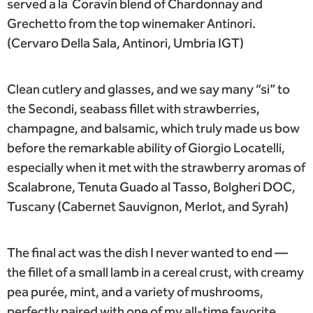
served a la Coravin blend of Chardonnay and
Grechetto from the top winemaker Antinori.
(Cervaro Della Sala, Antinori, Umbria IGT)
Clean cutlery and glasses, and we say many “si” to
the Secondi, seabass fillet with strawberries,
champagne, and balsamic, which truly made us bow
before the remarkable ability of Giorgio Locatelli,
especially when it met with the strawberry aromas of
Scalabrone, Tenuta Guado al Tasso, Bolgheri DOC,
Tuscany (Cabernet Sauvignon, Merlot, and Syrah)
The final act was the dish I never wanted to end —
the fillet of a small lamb in a cereal crust, with creamy
pea purée, mint, and a variety of mushrooms,
perfectly paired with one of my all-time favorite