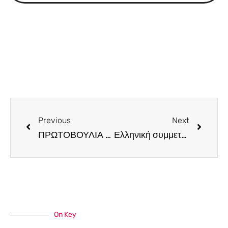
Previous
Next
ΠΡΩΤΟΒΟΥΛΙΑ “SPONSOR YOUR EMPLOYEE” από το Intercollege
Ελληνική συμμετοχή στον παγκόσμιο διαγωνισμό αρτοποιίας “THE iba CUP OF BAKERS 2023”, στο Μόναχο
On Key