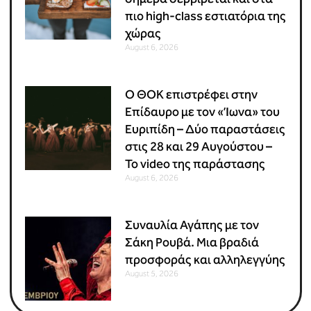
πιο high-class εστιατόρια της
χώρας
August 6, 2026
Ο ΘΟΚ επιστρέφει στην
Επίδαυρο με τον «Ίωνα» του
Ευριπίδη – Δύο παραστάσεις
στις 28 και 29 Αυγούστου –
Το video της παράστασης
August 6, 2026
Συναυλία Αγάπης με τον
Σάκη Ρουβά. Μια βραδιά
προσφοράς και αλληλεγγύης
August 5, 2026