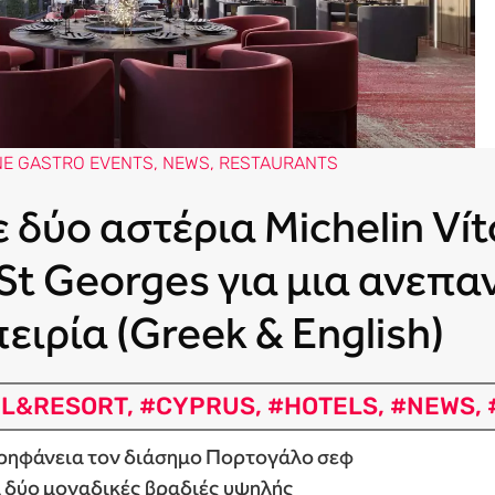
NE GASTRO EVENTS
,
NEWS
,
RESTAURANTS
δύο αστέρια Michelin Vít
 St Georges για μια ανεπ
ιρία (Greek & English)
L&RESORT
,
#CYPRUS
,
#HOTELS
,
#NEWS
,
περηφάνεια τον διάσημο Πορτογάλο σεφ
ια δύο μοναδικές βραδιές υψηλής