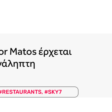
or Matos έρχεται
ανάληπτη
#RESTAURANTS
,
#SKY7