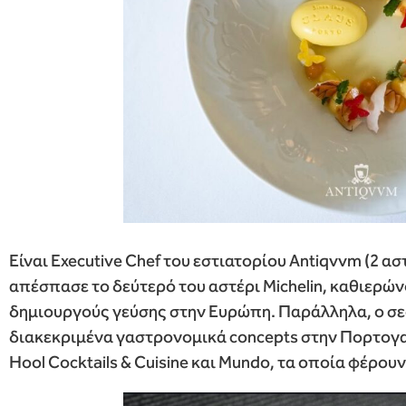
Είναι Executive Chef του εστιατορίου Antiqvvm (2 αστ
απέσπασε το δεύτερό του αστέρι Michelin, καθιερώ
δημιουργούς γεύσης στην Ευρώπη. Παράλληλα, ο σεφ
διακεκριμένα γαστρονομικά concepts στην Πορτογαλ
Hool Cocktails & Cuisine και Mundo, τα οποία φέρου