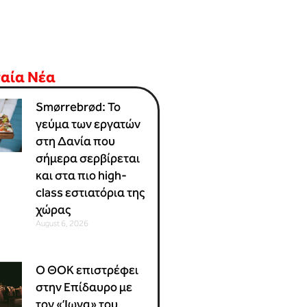
ταία Νέα
Smørrebrød: Το
γεύμα των εργατών
στη Δανία που
σήμερα σερβίρεται
και στα πιο high-
class εστιατόρια της
χώρας
August 6, 2026
Ο ΘΟΚ επιστρέφει
στην Επίδαυρο με
τον «Ίωνα» του