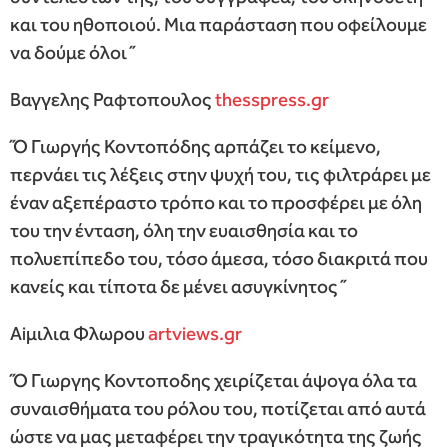
και του ηθοποιού. Μια παράσταση που οφείλουμε
να δούμε όλοι ́ ́
Βαγγελης Ραφτοπουλος
thesspress.gr
́ ́Ο Γιωργής Κοντοπόδης αρπάζει το κείμενο,
περνάει τις λέξεις στην ψυχή του, τις φιλτράρει με
έναν αξεπέραστο τρόπο και το προσφέρει με όλη
του την ένταση, όλη την ευαισθησία και το
πολυεπίπεδο του, τόσο άμεσα, τόσο διακριτά που
κανείς και τίποτα δε μένει ασυγκίνητος ́ ́
Αiμιλια Φλωρου
artviews.gr
́ ́Ο Γιωργης Κοντοποδης χειρίζεται άψογα όλα τα
συναισθήματα του ρόλου του, ποτίζεται από αυτά
ώστε να μας μεταφέρει την τραγικότητα της ζωής