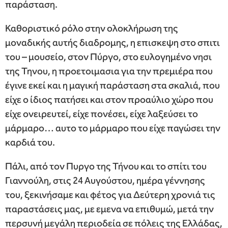
παράσταση.
Καθοριστικό ρόλο στην ολοκλήρωση της
μοναδικής αυτής διαδρομης, η επισκεψη στο σπιτι
του – μουσείο, στον Πύργο, στο ευλογημένο νησι
της Τηνου, η προετοιμασια για την πρεμιέρα που
έγινε εκεί και η μαγική παράσταση στα σκαλιά, που
είχε ο ίδιος πατήσει και στον προαύλιο χώρο που
είχε ονειρευτεί, είχε πονέσει, είχε λαξεύσει το
μάρμαρο… αυτο το μάρμαρο που είχε παγώσει την
καρδιά του.
Πάλι, από τον Πυργο της Τήνου και το σπίτι του
Γιαννούλη, στις 24 Αυγούστου, ημέρα γέννησης
του, ξεκινήσαμε και φέτος για Δεύτερη χρονιά τις
παραστάσεις μας, με εμενα να επιθυμώ, μετά την
περσυνή μεγάλη περιοδεία σε πόλεις της Ελλάδας,