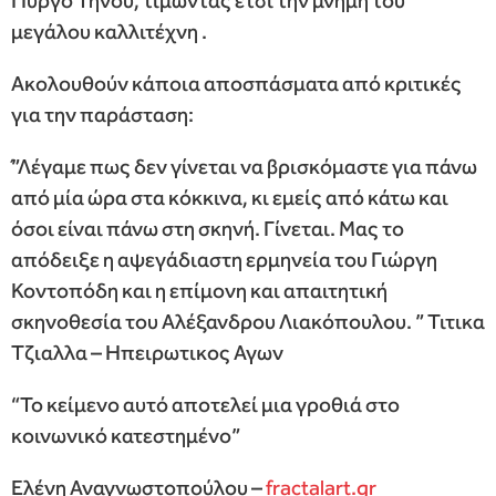
Πύργο Τήνου, τιμώντας έτσι την μνήμη του
μεγάλου καλλιτέχνη .
Ακολουθούν κάποια αποσπάσματα από κριτικές
για την παράσταση:
́”Λέγαμε πως δεν γίνεται να βρισκόμαστε για πάνω
από μία ώρα στα κόκκινα, κι εμείς από κάτω και
όσοι είναι πάνω στη σκηνή. Γίνεται. Μας το
απόδειξε η αψεγάδιαστη ερμηνεία του Γιώργη
Κοντοπόδη και η επίμονη και απαιτητική
σκηνοθεσία του Αλέξανδρου Λιακόπουλου. ” Τιτικα
Τζιαλλα – Ηπειρωτικος Αγων
“Το κείμενο αυτό αποτελεί μια γροθιά στο
κοινωνικό κατεστημένο”
Ελένη Αναγνωστοπούλου –
fractalart.gr