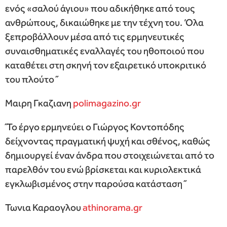
ενός «σαλού άγιου» που αδικήθηκε από τους
ανθρώπους, δικαιώθηκε με την τέχνη του. Όλα
ξεπροβάλλουν μέσα από τις ερμηνευτικές
συναισθηματικές εναλλαγές του ηθοποιού που
καταθέτει στη σκηνή τον εξαιρετικό υποκριτικό
του πλούτο ́ ́
Μαιρη Γκαζιανη
polimagazino.gr
́ ́Το έργο ερμηνεύει ο Γιώργος Κοντοπόδης
δείχνοντας πραγματική ψυχή και σθένος, καθώς
δημιουργεί έναν άνδρα που στοιχειώνεται από το
παρελθόν του ενώ βρίσκεται και κυριολεκτικά
εγκλωβισμένος στην παρούσα κατάσταση ́ ́
Τωνια Καραογλου
athinorama.gr