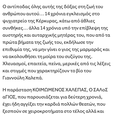
Ο αντίποδας όλης αυτής της δόξας στη ζωή του
ανθρώπου αυτού… 14 χρόνια εγκλεισμός στο
ψυχιατρείο της Κέρκυρας, κάτω από άθλιες
συνθήκες… άλλα 14 χρόνια υπό την επίβλεψη της
αυστηρής και αυταρχικής μητέρας του, που από τα
πρώτα βήματα της ζωής του, εκδήλωσε την
επιθυμία της, να μην γίνει ο γιος της μαρμαράς και
να ακολουθήσει τη μοίρα του συζύγου της.
Χλευασμοί, επαιτεία, πείνα, μερικές από τις λέξεις
και στιγμές που χαρακτηρίζουν το βίο του
Γιαννούλη Χαλεπά.
Η παράσταση ΚΟΙΜΩΜΕΝΟΣ ΧΑΛΕΠΑΣ, Ο ΣΑΛοΣ
αΓΙΟΣ, που παρουσιάζεται για δεύτερη χρονιά,
έχει ήδη αγγίξει την καρδιά πολλών θεατών, που
ξεσπούν σε χειροκροτήματα στο τέλος αλλά και