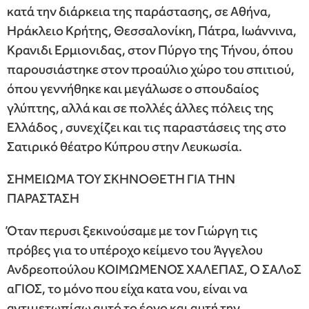
κατά την διάρκεια της παράστασης, σε Αθήνα,
Ηράκλειο Κρήτης, Θεσσαλονίκη, Πάτρα, Ιωάννινα,
Κρανιδι Ερμιονιδας, στον Πύργο της Τήνου, όπου
παρουσιάστηκε στον προαύλιο χώρο του σπιτιού,
όπου γεννήθηκε και μεγάλωσε ο σπουδαίος
γλύπτης, αλλά και σε πολλές άλλες πόλεις της
Ελλάδος , συνεχίζει και τις παραστάσεις της στο
Σατιρικό θέατρο Κύπρου στην Λευκωσία.
ΣΗΜΕΙΩΜΑ ΤΟΥ ΣΚΗΝΟΘΕΤΗ ΓΙΑ ΤΗΝ
ΠΑΡΑΣΤΑΣΗ
Όταν περυσι ξεκινούσαμε με τον Γιώργη τις
πρόβες για το υπέροχο κείμενο του Άγγελου
Ανδρεοπούλου ΚΟΙΜΩΜΕΝΟΣ ΧΑΛΕΠΑΣ, Ο ΣΑΛοΣ
αΓΙΟΣ, το μόνο που είχα κατα νου, είναι να
αντιμετωπίσω αυτό το έργο και αυτή την