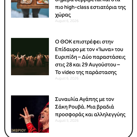
πιο high-class εστιατόρια της
χώρας
August 6, 2026
Ο ΘΟΚ επιστρέφει στην
Επίδαυρο με τον «Ίωνα» του
Ευριπίδη – Δύο παραστάσεις
στις 28 και 29 Αυγούστου –
Το video της παράστασης
August 6, 2026
Συναυλία Αγάπης με τον
Σάκη Ρουβά. Μια βραδιά
προσφοράς και αλληλεγγύης
August 5, 2026