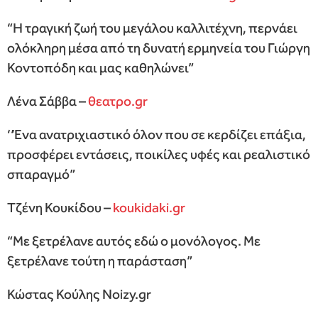
“Η τραγική ζωή του μεγάλου καλλιτέχνη, περνάει
ολόκληρη μέσα από τη δυνατή ερμηνεία του Γιώργη
Κοντοπόδη και μας καθηλώνει”
Λένα Σάββα –
θεατρο.gr
‘’Ένα ανατριχιαστικό όλον που σε κερδίζει επάξια,
προσφέρει εντάσεις, ποικίλες υφές και ρεαλιστικό
σπαραγμό”
Τζένη Κουκίδου –
koukidaki.gr
“Με ξετρέλανε αυτός εδώ ο μονόλογος. Με
ξετρέλανε τούτη η παράσταση”
Κώστας Κούλης Noizy.gr