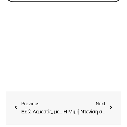
Previous
Next
Εδώ Λεμεσός, με το πλήρες πρόγραμμα για το πιο τρελό καρναβάλι
Η Μιμή Ντενίση στην Κύπρο με τη συγκλονιστική παράσταση “Κι από Σμύρνη… Σαλονίκη”