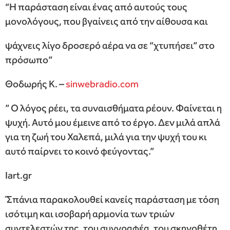
“Η παράσταση είναι ένας από αυτούς τους
μονολόγους, που βγαίνεις από την αίθουσα και
ψάχνεις λίγο δροσερό αέρα να σε “χτυπήσει” στο
πρόσωπο”
Θοδωρής Κ. –
sinwebradio.com
” Ο λόγος ρέει, τα συναισθήματα ρέουν. Φαίνεται η
ψυχή. Αυτό μου έμεινε από το έργο. Δεν μιλά απλά
για τη ζωή του Χαλεπά, μιλά για την ψυχή του κι
αυτό παίρνει το κοινό φεύγοντας.”
Iart.gr
́ ́Σπάνια παρακολουθεί κανείς παράσταση με τόση
ισότιμη και ισοβαρή αρμονία των τριών
συντελεστών της, του συγγραφέα, του σκηνοθέτη