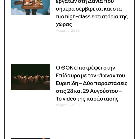
εργατών στη Δανία που
σήμερα σερβίρεται και στα
πιο high-class εστιατόρια της
χώρας
August 6, 2026
Ο ΘΟΚ επιστρέφει στην
Επίδαυρο με τον «Ίωνα» του
Ευριπίδη – Δύο παραστάσεις
στις 28 και 29 Αυγούστου –
Το video της παράστασης
August 6, 2026