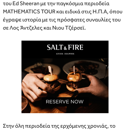
του Ed Sheeran με την παγκόσμια περιοδεία
MATHEMATICS TOUR και ειδικά στις Η.Π.Α, όπου
έγραψε ιστορία με τις πρόσφατες συναυλίες του
σε Λος Άντζελες και Νιου Τζέρσεϊ.
Στην όλη περιοδεία της ερχόμενης χρονιάς, το