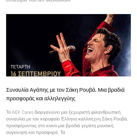
Συναυλία Αγάπης με τον Σάκη Ρουβά. Μια βραδιά
προσφοράς και αλληλεγγύης
Το AEK Cares διοργανώνει μια ξεχωριστή φιλανθρωπική
συναυλία με τον κορυφαίο Έλληνα καλλιτέχνη Σάκη Ρουβά,
προσφέροντας στο κοινό μια βραδιά γεμάτη μουσική,
συγκίνηση και προσφορά. Τα