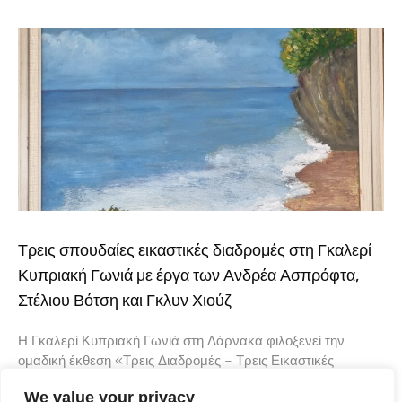
Τρεις σπουδαίες εικαστικές διαδρομές στη Γκαλερί
Κυπριακή Γωνιά με έργα των Ανδρέα Ασπρόφτα,
Στέλιου Βότση και Γκλυν Χιούζ
Η Γκαλερί Κυπριακή Γωνιά στη Λάρνακα φιλοξενεί την
ομαδική έκθεση «Τρεις Διαδρομές – Τρεις Εικαστικές
Φωνές», μια ενδιαφέρουσα εικαστική συνάντηση που φέρνει
We value your privacy
κοντά τρεις δημιουργούς με διαφορετική καλλιτεχνική