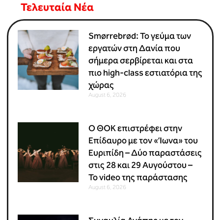
Τελευταία Νέα
Smørrebrød: Το γεύμα των
εργατών στη Δανία που
σήμερα σερβίρεται και στα
πιο high-class εστιατόρια της
χώρας
August 6, 2026
Ο ΘΟΚ επιστρέφει στην
Επίδαυρο με τον «Ίωνα» του
Ευριπίδη – Δύο παραστάσεις
στις 28 και 29 Αυγούστου –
Το video της παράστασης
August 6, 2026