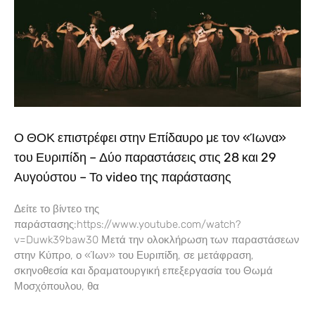
Ο ΘΟΚ επιστρέφει στην Επίδαυρο με τον «Ίωνα»
του Ευριπίδη – Δύο παραστάσεις στις 28 και 29
Αυγούστου – Το video της παράστασης
Δείτε το βίντεο της
παράστασης:https://www.youtube.com/watch?
v=Duwk39baw30 Μετά την ολοκλήρωση των παραστάσεων
στην Κύπρο, ο «Ίων» του Ευριπίδη, σε μετάφραση,
σκηνοθεσία και δραματουργική επεξεργασία του Θωμά
Μοσχόπουλου, θα