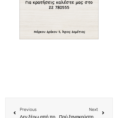
Previous
Next
Δεν ξέρω από πού φέρνουν το νερό που μας σέρβιραν σε ξενοδοχείο της Πάφου, αλλά 3 φιάλες νερού μας στοίχισαν €21…
Πού ξανακούστηκε να έχουμε μόνιμη αγγελία για ένα μήνα για διευθυντική θέση σε εστιατόριο με μισθό €2000 και να έχει ενδιαφερθεί ένα άτομο μόνο για προσωπική συνέντευξη…