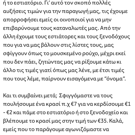
ή το εστιατόριο. Γι’ αυτό τον σκοπό πολλές
αυξήσεις τιμών για την παραγωγή μας, τις έχουμε
απορροφήσει εμείς οι οινοποιοί για να μην
επιβαρύνουμε τους καταναλωτές μας. Από την
άλλη έχουμε τους εστιάτορες και τους ξενοδόχους
που για να μας βάλουν στις λίστες τους, μας
σφίγγουν όπως το μουσκεμένο ρούχο, μέχρι εκεί
που δεν πάει, ζητώντας μας να ρίξουμε κάτω κι
άλλο τις τιμές γιατί όπως μας λένε, με έτσι τιμές
που τους λέμε, παίρνουν εισαγόμενα με “όνομα”.
Και τι συμβαίνει μετά; Σφιγγόμαστε να τους
πουλήσουμε ένα κρασί π.χ €7 για να κερδίσουμε €1
‐ €2 και πάμε στο εστιατόριο ή στο ξενοδοχείο και
βλέπουμε το κρασί μας στην τιμή των €35. Καλά,
εμείς που το παράγουμε αγωνιζόμαστε να