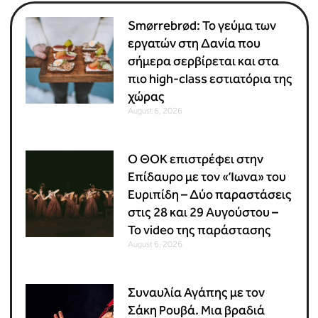
Smørrebrød: Το γεύμα των
εργατών στη Δανία που
σήμερα σερβίρεται και στα
πιο high-class εστιατόρια της
χώρας
August 6, 2026
Ο ΘΟΚ επιστρέφει στην
Επίδαυρο με τον «Ίωνα» του
Ευριπίδη – Δύο παραστάσεις
στις 28 και 29 Αυγούστου –
Το video της παράστασης
August 6, 2026
Συναυλία Αγάπης με τον
Σάκη Ρουβά. Μια βραδιά