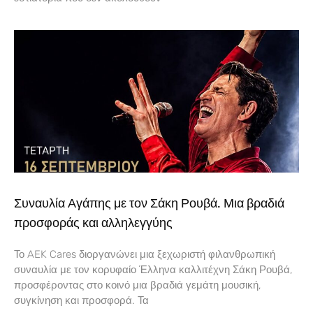
Συναυλία Αγάπης με τον Σάκη Ρουβά. Μια βραδιά
προσφοράς και αλληλεγγύης
Το AEK Cares διοργανώνει μια ξεχωριστή φιλανθρωπική
συναυλία με τον κορυφαίο Έλληνα καλλιτέχνη Σάκη Ρουβά,
προσφέροντας στο κοινό μια βραδιά γεμάτη μουσική,
συγκίνηση και προσφορά. Τα