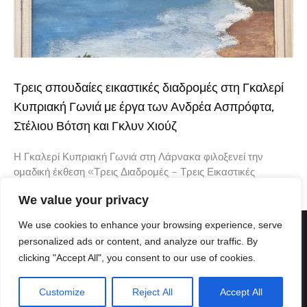
Τρεις σπουδαίες εικαστικές διαδρομές στη Γκαλερί
Κυπριακή Γωνιά με έργα των Ανδρέα Ασπρόφτα,
Στέλιου Βότση και Γκλυν Χιούζ
Η Γκαλερί Κυπριακή Γωνιά στη Λάρνακα φιλοξενεί την
ομαδική έκθεση «Τρεις Διαδρομές – Τρεις Εικαστικές
Φωνές», μια ενδιαφέρουσα εικαστική συνάντηση που φέρνει
We value your privacy
κοντά τρεις δημιουργούς με διαφορετική καλλιτεχνική
We use cookies to enhance your browsing experience, serve
personalized ads or content, and analyze our traffic. By
clicking "Accept All", you consent to our use of cookies.
Customize
Reject All
Accept All