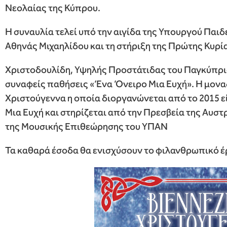
Νεολαίας της Κύπρου.
Η συναυλία τελεί υπό την αιγίδα της Υπουργού Παιδ
Αθηνάς Μιχαηλίδου και τη στήριξη της Πρώτης Κυρ
Χριστοδουλίδη, Υψηλής Προστάτιδας του Παγκύπριο
συναφείς παθήσεις «Ένα Όνειρο Μια Ευχή». Η μοναδ
Χριστούγεννα η οποία διοργανώνεται από το 2015 ε
Μια Ευχή και στηρίζεται από την Πρεσβεία της Αυστ
της Μουσικής Επιθεώρησης του ΥΠΑΝ
Τα καθαρά έσοδα θα ενισχύσουν το φιλανθρωπικό έ