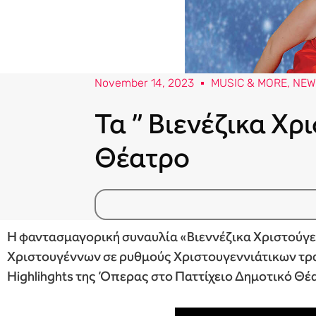
November 14, 2023
MUSIC & MORE
,
NEW
Τα ” Βιενέζικα Χρ
Θέατρο
Η φαντασμαγορική συναυλία «Βιεννέζικα Χριστούγεν
Χριστουγέννων σε ρυθμούς Χριστουγεννιάτικων τρα
Ηighlihghts της Όπερας στο Παττίχειο Δημοτικό Θέα