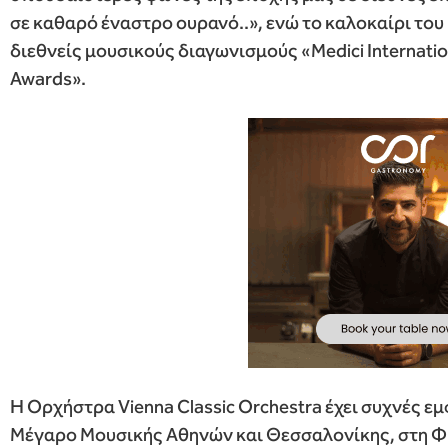
σε καθαρό έναστρο ουρανό..», ενώ το καλοκαίρι το
διεθνείς μουσικούς διαγωνισμούς «Medici Internati
Awards».
Η Ορχήστρα Vienna Classic Orchestra έχει συχνές εμ
Μέγαρο Μουσικής Αθηνών και Θεσσαλονίκης, στη Φι