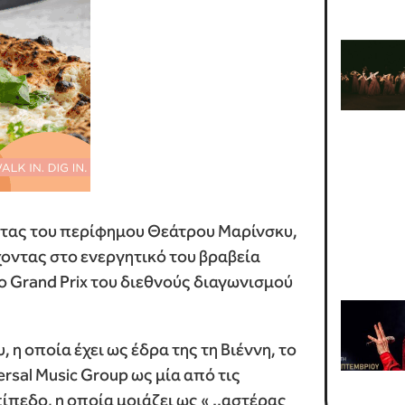
ίστας του περίφημου Θεάτρου Μαρίνσκυ,
οντας στο ενεργητικό του βραβεία
 Grand Prix του διεθνούς διαγωνισμού
 οποία έχει ως έδρα της τη Βιέννη, το
rsal Music Group ως μία από τις
πεδο, η οποία μοιάζει ως « ..αστέρας