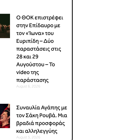
Ο ΘΟΚ επιστρέφει
στην Επίδαυρο με
τον «Ίωνα» του
Ευριπίδη – Δύο
παραστάσεις στις
28 και 29
Αυγούστου – Το
video της
παράστασης
August 6, 2026
Συναυλία Αγάπης με
τον Σάκη Ρουβά. Μια
βραδιά προσφοράς
και αλληλεγγύης
August 5, 2026