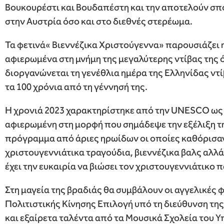
Βουκουρέστι και Βουδαπέστη και την αποτελούν σπ
στην Αυστρία όσο και στο διεθνές στερέωμα.
Τα φετινά« Βιεννέζικα Χριστούγεννα» παρουσιάζει 
αφιερωμένα στη μνήμη της μεγαλύτερης ντίβας της
διοργανώνεται τη γενέθλια ημέρα της Ελληνίδας ντ
τα 100 χρόνια από τη γέννησή της.
Η χρονιά 2023 χαρακτηρίστηκε από την UNESCO ως έ
αφιερωμένη στη μορφή που σημάδεψε την εξέλιξη τ
πρόγραμμα από άριες ηρωίδων οι οποίες καθόρισαν 
χριστουγεννιάτικα τραγούδια, βιεννέζικα βαλς αλλά 
έχει την ευκαιρία να βιώσει τον χριστουγεννιάτικο
Στη μαγεία της βραδιάς θα συμβάλουν οι αγγελικές
Πολιτιστικής Κίνησης Επιλογή υπό τη διεύθυνση τη
και εξαίρετα ταλέντα από τα Μουσικά Σχολεία του 