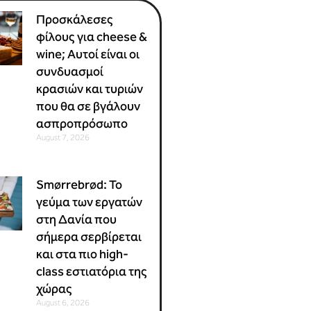
Προσκάλεσες
φίλους για cheese &
wine; Αυτοί είναι οι
συνδυασμοί
κρασιών και τυριών
που θα σε βγάλουν
ασπροπρόσωπο
August 7, 2026
Smørrebrød: Το
γεύμα των εργατών
στη Δανία που
σήμερα σερβίρεται
και στα πιο high-
class εστιατόρια της
χώρας
August 6, 2026