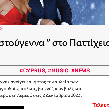
S
ιστούγεννα ” στο Παττίχε
#CYPRUS
,
#MUSIC
,
#NEWS
να» ανοίγει και φέτος την αυλαία των
γουδιών, πόλκας, βιεννέζικων βαλς και
τρο στη Λεμεσό στις 2 Δεκεμβρίου 2023.
Τελευ