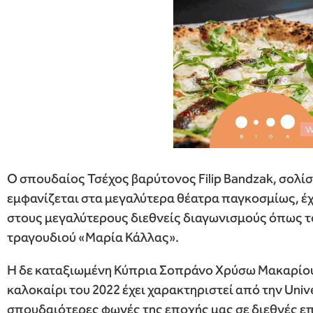
Ο σπουδαίος Τσέχος βαρύτονος Filip Bandzak, σολ
εμφανίζεται στα μεγαλύτερα θέατρα παγκοσμίως, έχ
στους μεγαλύτερους διεθνείς διαγωνισμούς όπως το
τραγουδιού «Μαρία Κάλλας».
Η δε καταξιωμένη Κύπρια Σοπράνο Χρύσω Μακαρίου, η
καλοκαίρι του 2022 έχει χαρακτηριστεί από την Unive
σπουδαιότερες φωνές της εποχής μας σε διεθνές επί