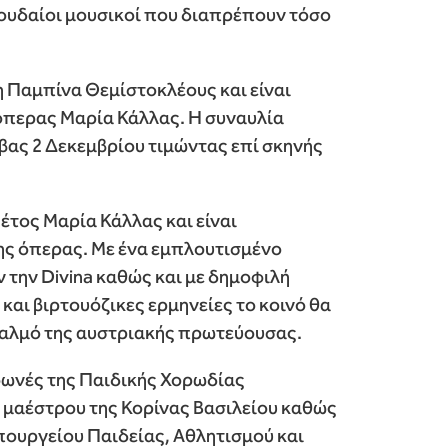
ουδαίοι μουσικοί που διαπρέπουν τόσο
η Παμπίνα Θεμίστοκλέους και είναι
 όπερας Μαρία Κάλλας. Η συναυλία
ίβας 2 Δεκεμβρίου τιμώντας επί σκηνής
τος Μαρία Κάλλας και είναι
ης όπερας. Με ένα εμπλουτισμένο
την Divina καθώς και με δημοφιλή
και βιρτουόζικες ερμηνείες το κοινό θα
 παλμό της αυστριακής πρωτεύουσας.
 φωνές της Παιδικής Χορωδίας
ς μαέστρου της Κορίνας Βασιλείου καθώς
Υπουργείου Παιδείας, Αθλητισμού και