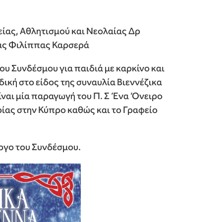
είας, Αθλητισμού και Νεολαίας Δρ
ίας Φιλίππας Καρσερά
υ Συνδέσμου για παιδιά με καρκίνο και
ική στο είδος της συναυλία Βιεννέζικα
ίναι μία παραγωγή του Π. Σ Ένα Όνειρο
ρίας στην Κύπρο καθώς και το Γραφείο
ργο του Συνδέσμου.