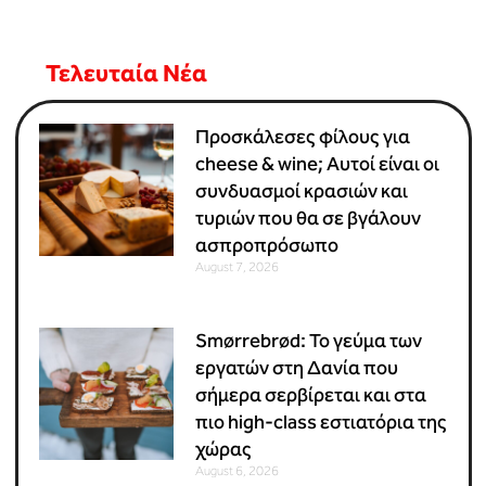
Τελευταία Νέα
Προσκάλεσες φίλους για
cheese & wine; Αυτοί είναι οι
συνδυασμοί κρασιών και
τυριών που θα σε βγάλουν
ασπροπρόσωπο
August 7, 2026
Smørrebrød: Το γεύμα των
εργατών στη Δανία που
σήμερα σερβίρεται και στα
πιο high-class εστιατόρια της
χώρας
August 6, 2026