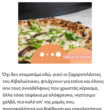
Όχι δεν σταματάμε εδώ, γιατί οι ζαχαροπλάστες
του Αϊβαλιώτικου, φτιάχνουν για εσένα και όλους
σου τους συναδέλφους που χρωστάς κέρασμα,
άλλα τόσα ταψάκια με ολόφρεσκο, νηστίσιμο
χαλβά, πιο καλό απ’ της μαμάς σου,
πορτοκαλόπιτα για βράβευση και σοκολατόπιτα