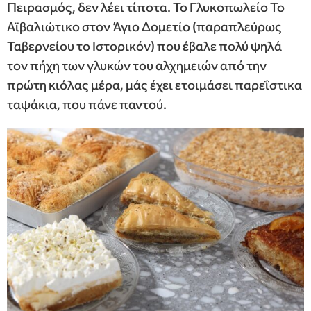
Πειρασμός, δεν λέει τίποτα. Το Γλυκοπωλείο Το
Αϊβαλιώτικο στον Άγιο Δομετίο (παραπλεύρως
Ταβερνείου το Ιστορικόν) που έβαλε πολύ ψηλά
τον πήχη των γλυκών του αλχημειών από την
πρώτη κιόλας μέρα, μάς έχει ετοιμάσει παρεΐστικα
ταψάκια, που πάνε παντού.