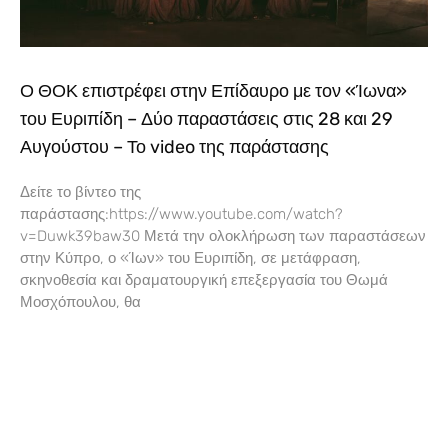
Ο ΘΟΚ επιστρέφει στην Επίδαυρο με τον «Ίωνα»
του Ευριπίδη – Δύο παραστάσεις στις 28 και 29
Αυγούστου – Το video της παράστασης
Δείτε το βίντεο της
παράστασης:https://www.youtube.com/watch?
v=Duwk39baw30 Μετά την ολοκλήρωση των παραστάσεων
στην Κύπρο, ο «Ίων» του Ευριπίδη, σε μετάφραση,
σκηνοθεσία και δραματουργική επεξεργασία του Θωμά
Μοσχόπουλου, θα