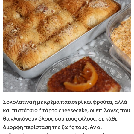
Σοκολατίνα ή με κρέμα πατισερί και φρούτα, αλλά
και πιστάτσιο ή τάρτα cheesecake, οι επιλογές που
θα γλυκάνουν όλους σου τους φίλους, σε κάθε
όμορφη περίσταση της ζωής τους. Αν οι