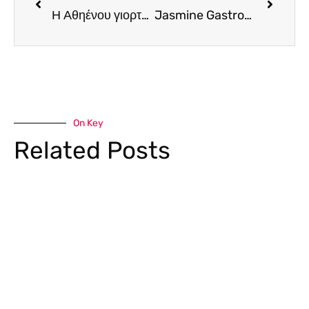
Η Αθηένου γιορτάζει τους παραγωγούς και τα προϊόντα τους
Jasmine Gastrobar. Το γαστρονομικό hot spot της Λακατάμειας, ετοιμάζει τη νέα του κάρτα
On Key
Related Posts