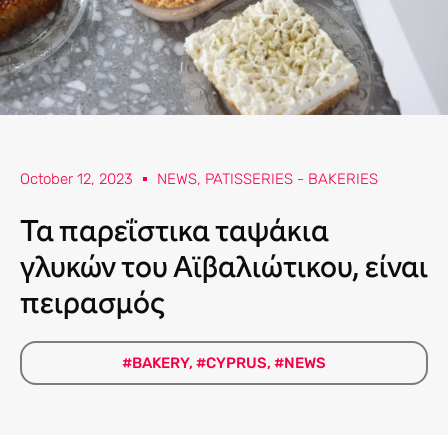
October 12, 2023
NEWS
,
PATISSERIES - BAKERIES
Τα παρεΐστικα ταψάκια
γλυκών του Αϊβαλιώτικου, είναι
πειρασμός
#BAKERY
,
#CYPRUS
,
#NEWS