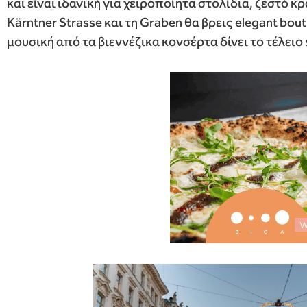
και είναι ιδανική για χειροποίητα στολίδια, ζεστό κ
Kärntner Strasse και τη Graben θα βρεις elegant bout
μουσική από τα βιεννέζικα κονσέρτα δίνει το τέλειο