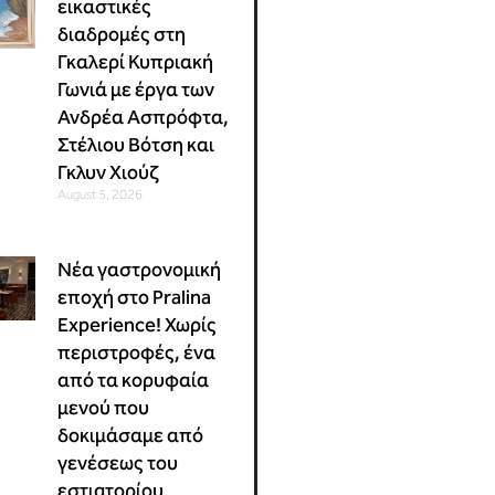
εικαστικές
διαδρομές στη
Γκαλερί Κυπριακή
Γωνιά με έργα των
Ανδρέα Ασπρόφτα,
Στέλιου Βότση και
Γκλυν Χιούζ
August 5, 2026
Νέα γαστρονομική
εποχή στο Pralina
Experience! Χωρίς
περιστροφές, ένα
από τα κορυφαία
μενού που
δοκιμάσαμε από
γενέσεως του
εστιατορίου