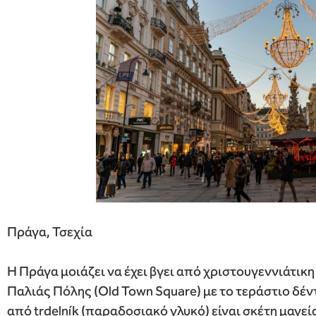
Πράγα, Τσεχία
Η Πράγα μοιάζει να έχει βγει από χριστουγεννιάτικη
Παλιάς Πόλης (Old Town Square) με το τεράστιο δέν
από trdelník (παραδοσιακό γλυκό) είναι σκέτη μαγεί