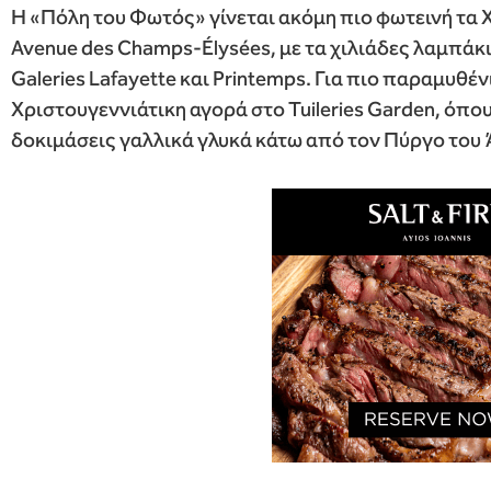
Η «Πόλη του Φωτός» γίνεται ακόμη πιο φωτεινή τα Χ
Avenue des Champs-Élysées, με τα χιλιάδες λαμπάκια
Galeries Lafayette και Printemps. Για πιο παραμυθέν
Χριστουγεννιάτικη αγορά στο Tuileries Garden, όπου 
δοκιμάσεις γαλλικά γλυκά κάτω από τον Πύργο του 