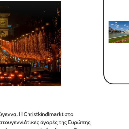
γεννα. Η Christkindlmarkt στο
ριστουγεννιάτικες αγορές της Ευρώπης