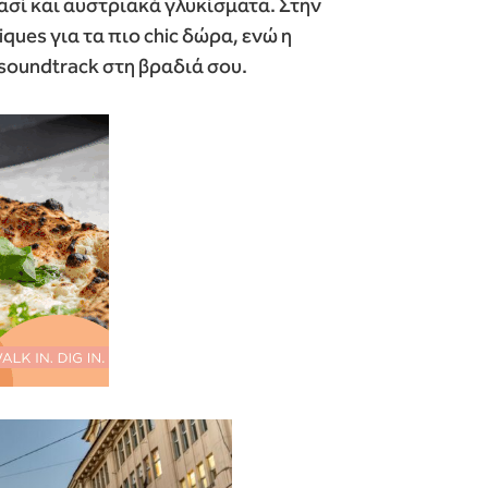
ρασί και αυστριακά γλυκίσματα. Στην
iques για τα πιο chic δώρα, ενώ η
 soundtrack στη βραδιά σου.