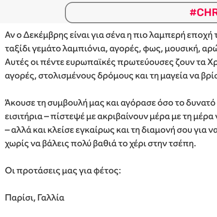
#CHR
Αν ο Δεκέμβρης είναι για σένα η πιο λαμπερή εποχή 
ταξίδι γεμάτο λαμπιόνια, αγορές, φως, μουσική, 
Αυτές οι πέντε ευρωπαϊκές πρωτεύουσες ζουν τα Χρ
αγορές, στολισμένους δρόμους και τη μαγεία να βρί
Άκουσε τη συμβουλή μας και αγόρασε όσο το δυνατό
εισιτήρια – πίστεψέ με ακριβαίνουν μέρα με τη μέρα
– αλλά και κλείσε εγκαίρως και τη διαμονή σου για 
χωρίς να βάλεις πολύ βαθιά το χέρι στην τσέπη.
Οι προτάσεις μας για φέτος:
Παρίσι, Γαλλία