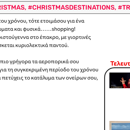
ISTMAS
,
#CHRISTMASDESTINATIONS
,
#T
του χρόνου, τότε ετοιμάσου για ένα
αρώματα και φυσικά……shopping!
ιστούγεννα στο έπακρο, με γιορτινές
σκεται κυριολεκτικά παντού.
 πιο γρήγορα τα αεροπορικά σου
Τελευ
 για τη συγκεκριμένη περίοδο του χρόνου
να πετύχεις το κατάλυμα των ονείρων σου,