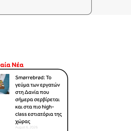
ταία Νέα
Smørrebrød: Το
γεύμα των εργατών
στη Δανία που
σήμερα σερβίρεται
και στα πιο high-
class εστιατόρια της
χώρας
August 6, 2026