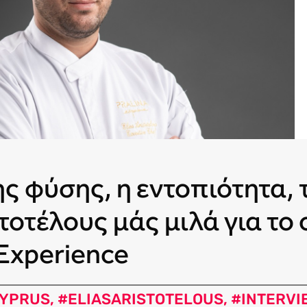
ης φύσης, η εντοπιότητα, 
τοτέλους μάς μιλά για το
 Experience
YPRUS
,
#ELIASARISTOTELOUS
,
#INTERVI