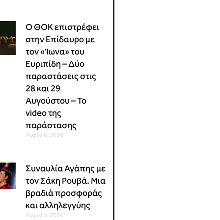
Ο ΘΟΚ επιστρέφει
στην Επίδαυρο με
τον «Ίωνα» του
Ευριπίδη – Δύο
παραστάσεις στις
28 και 29
Αυγούστου – Το
video της
παράστασης
August 6, 2026
Συναυλία Αγάπης με
τον Σάκη Ρουβά. Μια
βραδιά προσφοράς
και αλληλεγγύης
August 5, 2026