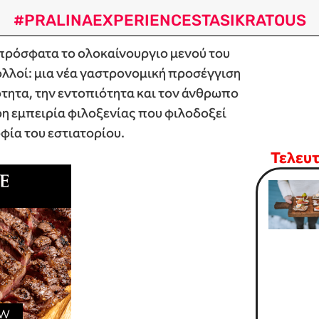
#PRALINAEXPERIENCESTASIKRATOUS
 πρόσφατα το ολοκαίνουργιο μενού του
 πολλοί: μια νέα γαστρονομική προσέγγιση
κότητα, την εντοπιότητα και τον άνθρωπο
ρη εμπειρία φιλοξενίας που φιλοδοξεί
φία του εστιατορίου.
Τελευ