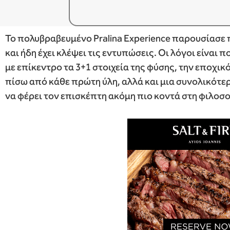
Το πολυβραβευμένο Pralina Experience παρουσίασε
και ήδη έχει κλέψει τις εντυπώσεις. Οι λόγοι είναι
με επίκεντρο τα 3+1 στοιχεία της φύσης, την εποχι
πίσω από κάθε πρώτη ύλη, αλλά και μια συνολικότε
να φέρει τον επισκέπτη ακόμη πιο κοντά στη φιλοσο