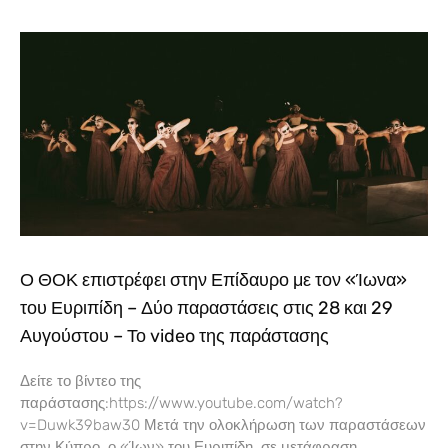
Ο ΘΟΚ επιστρέφει στην Επίδαυρο με τον «Ίωνα»
του Ευριπίδη – Δύο παραστάσεις στις 28 και 29
Αυγούστου – Το video της παράστασης
Δείτε το βίντεο της
παράστασης:https://www.youtube.com/watch?
v=Duwk39baw30 Μετά την ολοκλήρωση των παραστάσεων
στην Κύπρο, ο «Ίων» του Ευριπίδη, σε μετάφραση,