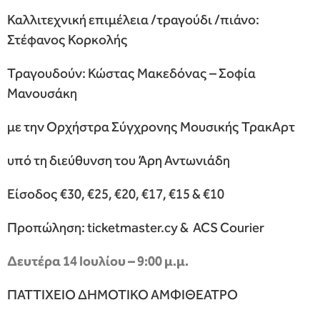
Καλλιτεχνική επιμέλεια /τραγούδι /πιάνο:
Στέφανος Κορκολής
Τραγουδούν: Κώστας Μακεδόνας – Σοφία
Μανουσάκη
με την Ορχήστρα Σύγχρονης Μουσικής ΤρακΑρτ
υπό τη διεύθυνση του Άρη Αντωνιάδη
Είσοδος €30, €25, €20, €17, €15 & €10
Προπώληση: ticketmaster.cy & ACS Courier
Δευτέρα 14 Ιουλίου – 9:00 μ.μ.
ΠΑΤΤΙΧΕΙΟ ΔΗΜΟΤΙΚΟ ΑΜΦΙΘΕΑΤΡΟ