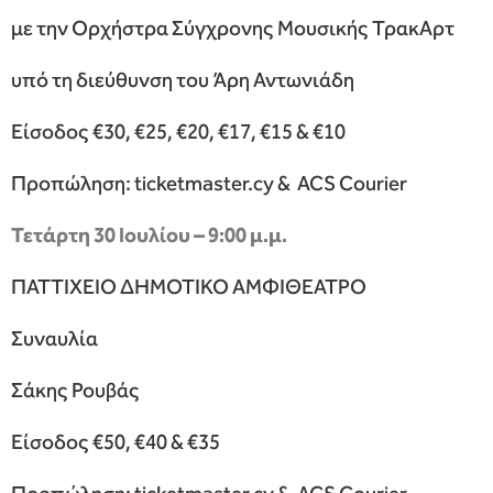
με την Ορχήστρα Σύγχρονης Μουσικής ΤρακΑρτ
υπό τη διεύθυνση του Άρη Αντωνιάδη
Είσοδος €30, €25, €20, €17, €15 & €10
Προπώληση: ticketmaster.cy & ACS Courier
Τετάρτη 30 Ιουλίου – 9:00 μ.μ.
ΠΑΤΤΙΧΕΙΟ ΔΗΜΟΤΙΚΟ ΑΜΦΙΘΕΑΤΡΟ
Συναυλία
Σάκης Ρουβάς
Είσοδος €50, €40 & €35