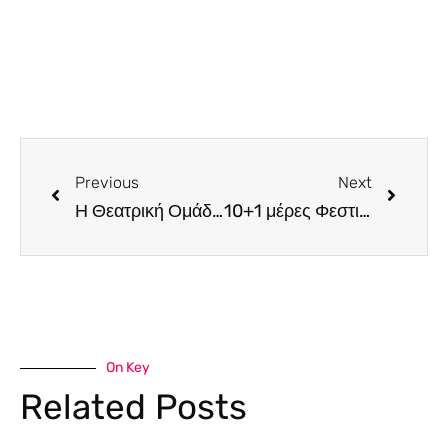
Previous
Next
Η Θεατρική Ομάδα Persona ανεβάζει την “Epentipa” του Γκάμπριελ Γκαρσία Μαρκές
10+1 μέρες Φεστιβάλ Άλωνας. Ο πρόεδρος του ΑΠΟΑ, Νικηφόρος Διονυσίου, μας μιλά για όλα τα όμορφα που θα συμβούν τον Αύγουστο, το έργο του Αθλητικού…
On Key
Related Posts