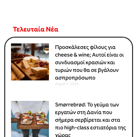
Τελευταία Νέα
Προσκάλεσες φίλους για
cheese & wine; Αυτοί είναι οι
συνδυασμοί κρασιών και
τυριών που θα σε βγάλουν
ασπροπρόσωπο
August 7, 2026
Smørrebrød: Το γεύμα των
εργατών στη Δανία που
σήμερα σερβίρεται και στα
πιο high-class εστιατόρια της
χώρας