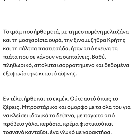
Το ιμάμ που ήρθε μετά, με τη μεστωμένη μελιτζάνα
και τη μοσχαρίσια ουρά, την ξινομυζήθρα Κρήτης
και τη σάλτσα παστιτσάδα, ήταν από εκείνα τα
πιάτα που σε κάνουν να σωπαίνεις. Βαθύ,
πληθωρικό, απόλυτα ισορροπημένο και δεδομένα
εξαφανίστηκε κι αυτό αίφνης.
Εν τέλει ήρθε και το εκμέκ. Ούτε αυτό όπως το
ξέρεις. Μπροστάρικο και όμορφο με τα όλα του για
να κλείσει ιδανικά το δείπνο, με παγωτό από
πρόβειο γάλα, κεράσια, κρέμα φιστικιού και
τραγανό κανταΐφι, ένα γλυκό με χαρακτήρα,