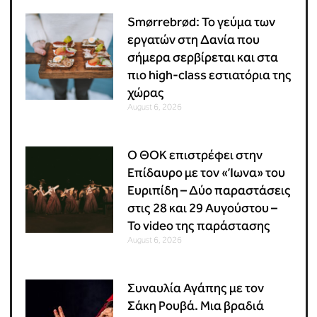
Smørrebrød: Το γεύμα των
εργατών στη Δανία που
σήμερα σερβίρεται και στα
πιο high-class εστιατόρια της
χώρας
August 6, 2026
Ο ΘΟΚ επιστρέφει στην
Επίδαυρο με τον «Ίωνα» του
Ευριπίδη – Δύο παραστάσεις
στις 28 και 29 Αυγούστου –
Το video της παράστασης
August 6, 2026
Συναυλία Αγάπης με τον
Σάκη Ρουβά. Μια βραδιά