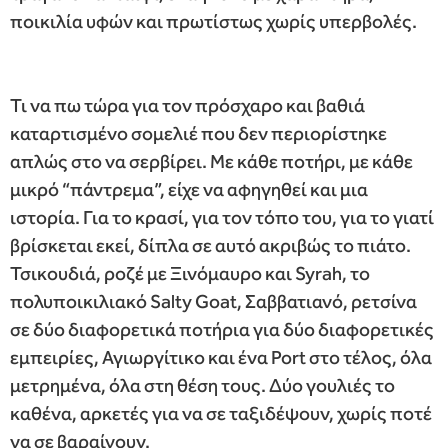
ποικιλία υφών και πρωτίστως χωρίς υπερβολές.
Τι να πω τώρα για τον πρόσχαρο και βαθιά
καταρτισμένο σομελιέ που δεν περιορίστηκε
απλώς στο να σερβίρει. Με κάθε ποτήρι, με κάθε
μικρό “πάντρεμα”, είχε να αφηγηθεί και μια
ιστορία. Για το κρασί, για τον τόπο του, για το γιατί
βρίσκεται εκεί, δίπλα σε αυτό ακριβώς το πιάτο.
Τσικουδιά, ροζέ με Ξινόμαυρο και Syrah, το
πολυποικιλιακό Salty Goat, Σαββατιανό, ρετσίνα
σε δύο διαφορετικά ποτήρια για δύο διαφορετικές
εμπειρίες, Αγιωργίτικο και ένα Port στο τέλος, όλα
μετρημένα, όλα στη θέση τους. Δύο γουλιές το
καθένα, αρκετές για να σε ταξιδέψουν, χωρίς ποτέ
να σε βαραίνουν.