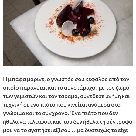
Η μπάφα μαρινέ, ο γνωστός σου κέφαλος από τον
οποίο παράγεται και το αυγοτάραχο, με τον ζωμό
των γεμιστών και τον ταραμά, συνέδεσε μνήμη και
τεχνική σε ένα πιάτο που κινείται ανάμεσα στο
γνώριμο και το σύγχρονο. Ένα πιάτο που δεν
ήθελα να τελειώσει και που δεν ήθελα τη σύντροφό
μου να το αγαπήσει εξίσου …μα δυστυχώς το είχε