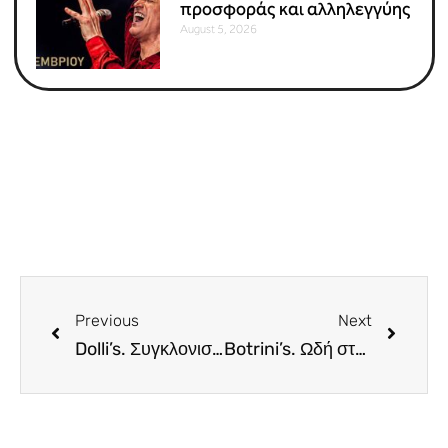
προσφοράς και αλληλεγγύης
August 5, 2026
Previous
Next
Dolli’s. Συγκλονιστική εμπειρία εστίασης με φόντο τον ιερό βράχο της Ακρόπολης – Also in English
Botrini’s. Ωδή στην υψηλή γαστρονομία, φορτισμένη με μνήμες και συναισθήματα. Ζήσαμε μια εμπειρία… (1 Michelin Star) – Also in English