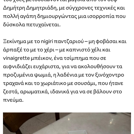
Δημήτρη Δημητριάδη, με σύγχρονες τεχνικές και
πολλή αγάπη δημιουργώντας μια ισορροπία που
δύσκολα πετυχαίνεται.
Ξεκίνημα με το nigiri παντζαριού – μη φοβάσαι και
άρπαξέ το με το χέρι – με καπνιστό χέλι και
vinaigrette μπέικον, ένα τσίμπημα που σε
αιφνιδιάζει ευχάριστα, για να ακολουθήσουν τα
προζυμένια ψωμιά, η λαδένια με τον ξινόχοντρο
τραχανά και το χωριάτικο με σουσάμι, που ήτανε
ζεστά, αρωματικά, ιδανικά για να σε βάλουν στο
πνεύμα.