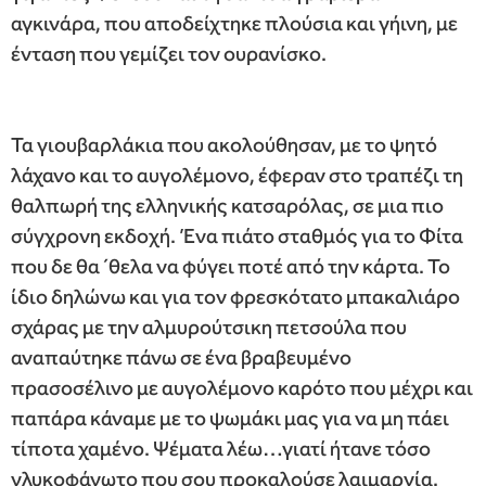
αγκινάρα, που αποδείχτηκε πλούσια και γήινη, με
ένταση που γεμίζει τον ουρανίσκο.
Τα γιουβαρλάκια που ακολούθησαν, με το ψητό
λάχανο και το αυγολέμονο, έφεραν στο τραπέζι τη
θαλπωρή της ελληνικής κατσαρόλας, σε μια πιο
σύγχρονη εκδοχή. Ένα πιάτο σταθμός για το Φίτα
που δε θα ´θελα να φύγει ποτέ από την κάρτα. Το
ίδιο δηλώνω και για τον φρεσκότατο μπακαλιάρο
σχάρας με την αλμυρούτσικη πετσούλα που
αναπαύτηκε πάνω σε ένα βραβευμένο
πρασοσέλινο με αυγολέμονο καρότο που μέχρι και
παπάρα κάναμε με το ψωμάκι μας για να μη πάει
τίποτα χαμένο. Ψέματα λέω…γιατί ήτανε τόσο
γλυκοφάγωτο που σου προκαλούσε λαιμαργία.