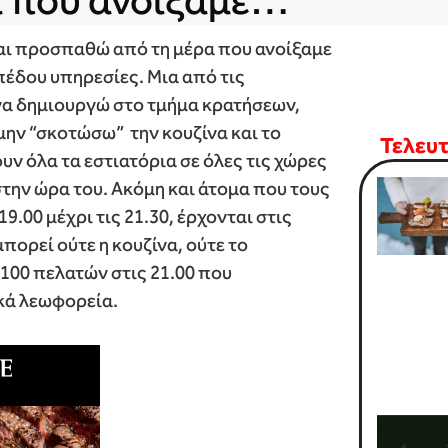
α που ανοίξαμε…
και προσπαθώ από τη μέρα που ανοίξαμε
έδου υπηρεσίες. Μια από τις
 να δημιουργώ στο τμήμα κρατήσεων,
 μην “σκοτώσω” την κουζίνα και το
Τελευ
υν όλα τα εστιατόρια σε όλες τις χώρες
την ώρα του. Ακόμη και άτομα που τους
9.00 μέχρι τις 21.30, έρχονται στις
πορεί ούτε η κουζίνα, ούτε το
100 πελατών στις 21.00 που
ικά λεωφορεία.