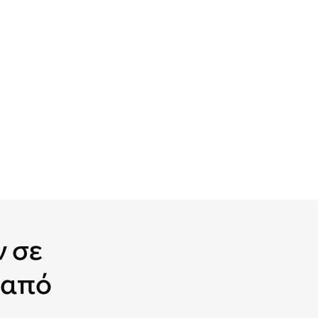
ν σε
 από