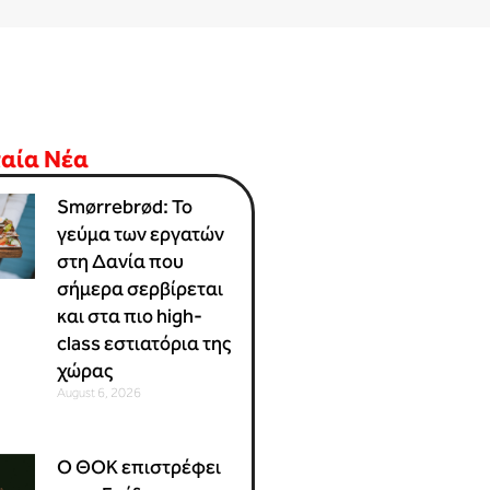
ταία Νέα
Smørrebrød: Το
γεύμα των εργατών
στη Δανία που
σήμερα σερβίρεται
και στα πιο high-
class εστιατόρια της
χώρας
August 6, 2026
Ο ΘΟΚ επιστρέφει