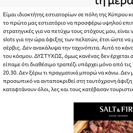
τη μέρ
Είμαι ιδιοκτήτης εστιατορίων σε πόλη της Κύπρου 
το πρώτο μας εστιατόριο να προσφέρω υψηλού επιπ
στρατηγικές για να πετύχω τους στόχους μου, είναι
slots για την ώρα άφιξης των πελατών, έτσι ώστε να
σέρβις. Δεν ανακάλυψα την ταχινόπιτα. Αυτό το κάνο
του κόσμου. ΔΥΣΤΥΧΩΣ, όμως κανένας δεν έρχεται σ
είπαμε ότι διαθέσιμο τραπέζι υπάρχει μόνο από τις 1
20.30. Δεν ξέρω τι πραγματικά μπορώ να κάνω. Δεν μ
προσωπικό να ανταποκριθεί στη ταυτόχρονη άφιξη 
καταφτάνουν όλοι, λες και τους κατέβασαν τουριστ