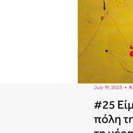
July 19, 2023
Κ
#25 Είμ
πόλη τ