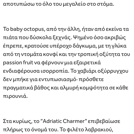
αποτυπώσω το όλο του μεγαλείο στο στόμα.
Το baby octopus, από την άλλη, ήταν από εκείνα τα
πιάτα που δύσκολα ξεχνάς. Ψημένο όσο ακριβώς
έπρεπε, κρατούσε υπέροχο δάγκωμα, με τη γλύκα
από τη ντομάτα κονφί και την τροπική οξύτητα του
passion fruit να φέρνουν μια εξαιρετικά
ενδιαφέρουσα ισορροπία. Το χαβιάρι οξύρρυγχου
δεν μπήκε για εντυπωσιασμό· πρόσθετε
πραγματικά βάθος και αλμυρή κομψότητα σε κάθε
πιρουνιά.
Στα κυρίως, το “Adriatic Charmer” επιβεβαίωσε
πλήρως το όνομά του. Το φιλέτο λαβρακιού,