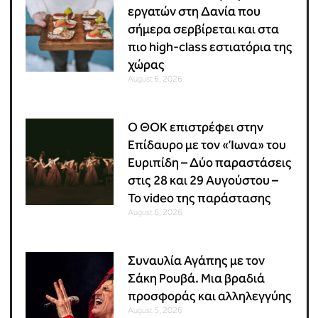
εργατών στη Δανία που
σήμερα σερβίρεται και στα
πιο high-class εστιατόρια της
χώρας
August 6, 2026
Ο ΘΟΚ επιστρέφει στην
Επίδαυρο με τον «Ίωνα» του
Ευριπίδη – Δύο παραστάσεις
στις 28 και 29 Αυγούστου –
Το video της παράστασης
August 6, 2026
Συναυλία Αγάπης με τον
Σάκη Ρουβά. Μια βραδιά
προσφοράς και αλληλεγγύης
August 5, 2026