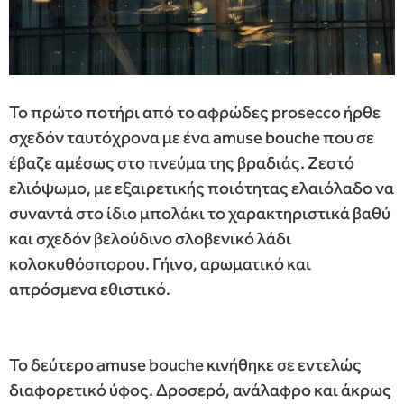
Το πρώτο ποτήρι από το αφρώδες prosecco ήρθε
σχεδόν ταυτόχρονα με ένα amuse bouche που σε
έβαζε αμέσως στο πνεύμα της βραδιάς. Ζεστό
ελιόψωμο, με εξαιρετικής ποιότητας ελαιόλαδο να
συναντά στο ίδιο μπολάκι το χαρακτηριστικά βαθύ
και σχεδόν βελούδινο σλοβενικό λάδι
κολοκυθόσπορου. Γήινο, αρωματικό και
απρόσμενα εθιστικό.
Το δεύτερο amuse bouche κινήθηκε σε εντελώς
διαφορετικό ύφος. Δροσερό, ανάλαφρο και άκρως