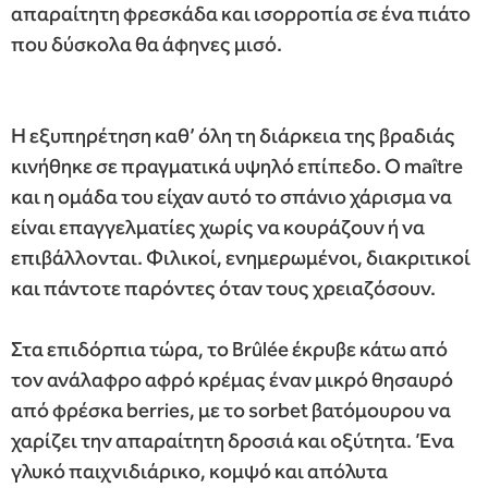
απαραίτητη φρεσκάδα και ισορροπία σε ένα πιάτο
που δύσκολα θα άφηνες μισό.
Η εξυπηρέτηση καθ’ όλη τη διάρκεια της βραδιάς
κινήθηκε σε πραγματικά υψηλό επίπεδο. Ο maître
και η ομάδα του είχαν αυτό το σπάνιο χάρισμα να
είναι επαγγελματίες χωρίς να κουράζουν ή να
επιβάλλονται. Φιλικοί, ενημερωμένοι, διακριτικοί
και πάντοτε παρόντες όταν τους χρειαζόσουν.
Στα επιδόρπια τώρα, το Brûlée έκρυβε κάτω από
τον ανάλαφρο αφρό κρέμας έναν μικρό θησαυρό
από φρέσκα berries, με το sorbet βατόμουρου να
χαρίζει την απαραίτητη δροσιά και οξύτητα. Ένα
γλυκό παιχνιδιάρικο, κομψό και απόλυτα