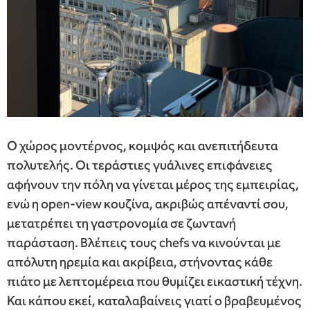
Ο χώρος μοντέρνος, κομψός και ανεπιτήδευτα
πολυτελής. Οι τεράστιες γυάλινες επιφάνειες
αφήνουν την πόλη να γίνεται μέρος της εμπειρίας,
ενώ η open-view κουζίνα, ακριβώς απέναντί σου,
μετατρέπει τη γαστρονομία σε ζωντανή
παράσταση. Βλέπεις τους chefs να κινούνται με
απόλυτη ηρεμία και ακρίβεια, στήνοντας κάθε
πιάτο με λεπτομέρεια που θυμίζει εικαστική τέχνη.
Και κάπου εκεί, καταλαβαίνεις γιατί ο βραβευμένος