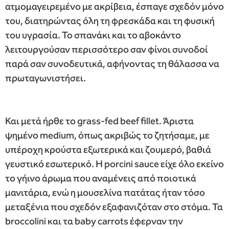
ατμομαγειρεμένο με ακρίβεια, έσπαγε σχεδόν μόνο
του, διατηρώντας όλη τη φρεσκάδα και τη φυσική
του υγρασία. Το σπανάκι και το αβοκάντο
λειτουργούσαν περισσότερο σαν φίνοι συνοδοί
παρά σαν συνοδευτικά, αφήνοντας τη θάλασσα να
πρωταγωνιστήσει.
Και μετά ήρθε το grass-fed beef fillet. Άριστα
ψημένο medium, όπως ακριβώς το ζητήσαμε, με
υπέροχη κρούστα εξωτερικά και ζουμερό, βαθιά
γευστικό εσωτερικό. Η porcini sauce είχε όλο εκείνο
το γήινο άρωμα που αναμένεις από ποιοτικά
μανιτάρια, ενώ η μουσελίνα πατάτας ήταν τόσο
μεταξένια που σχεδόν εξαφανιζόταν στο στόμα. Τα
broccolini και τα baby carrots έφερναν την