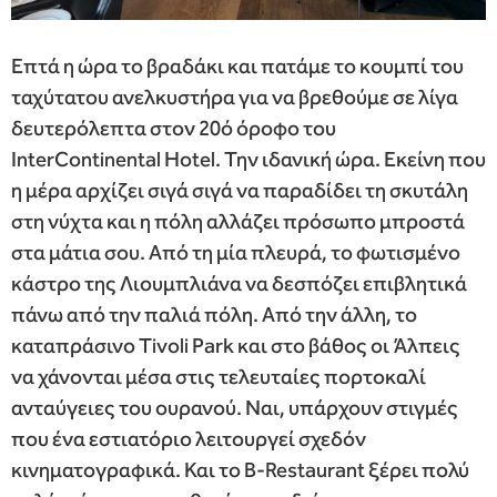
Επτά η ώρα το βραδάκι και πατάμε το κουμπί του
ταχύτατου ανελκυστήρα για να βρεθούμε σε λίγα
δευτερόλεπτα στον 20ό όροφο του
InterContinental Hotel. Την ιδανική ώρα. Εκείνη που
η μέρα αρχίζει σιγά σιγά να παραδίδει τη σκυτάλη
στη νύχτα και η πόλη αλλάζει πρόσωπο μπροστά
στα μάτια σου. Από τη μία πλευρά, το φωτισμένο
κάστρο της Λιουμπλιάνα να δεσπόζει επιβλητικά
πάνω από την παλιά πόλη. Από την άλλη, το
καταπράσινο Tivoli Park και στο βάθος οι Άλπεις
να χάνονται μέσα στις τελευταίες πορτοκαλί
ανταύγειες του ουρανού. Ναι, υπάρχουν στιγμές
που ένα εστιατόριο λειτουργεί σχεδόν
κινηματογραφικά. Και το B-Restaurant ξέρει πολύ