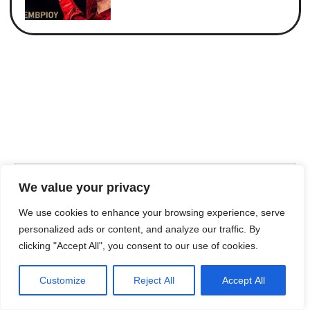
We value your privacy
Previous
Next
ΔΥΟΜΙΣΙ ΦΟΝΟΙ ΚΑΙ ΕΝΑ ΜΠΟΥΛΝΤΟΓΚ, των Ρέππα & Παπαθανασίου, σε σκηνοθεσία Μαρίνου Ξενοφώντος
Ένα από τα εμβληματικότερα εστιατόρια του νησιού, επιστρέφει πιο φρέσκο και ανανεωμένο όσο ποτέ. Από τις 9 Ιουνίου…
We use cookies to enhance your browsing experience, serve
personalized ads or content, and analyze our traffic. By
clicking "Accept All", you consent to our use of cookies.
Customize
Reject All
Accept All