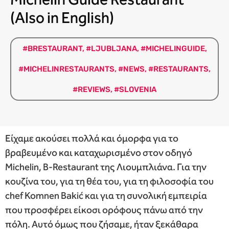
(Also in English)
#BRESTAURANT
,
#LJUBLJANA
,
#MICHELINGUIDE
,
#MICHELINRESTAURANTS
,
#NEWS
,
#RESTAURANTS
,
#REVIEWS
,
#SLOVENIA
Είχαμε ακούσει πολλά και όμορφα για το
βραβευμένο και καταχωρισμένο στον οδηγό
Michelin, B-Restaurant της Λιουμπλιάνα. Για την
κουζίνα του, για τη θέα του, για τη φιλοσοφία του
chef Komnen Bakić και για τη συνολική εμπειρία
που προσφέρει είκοσι ορόφους πάνω από την
πόλη. Αυτό όμως που ζήσαμε, ήταν ξεκάθαρα