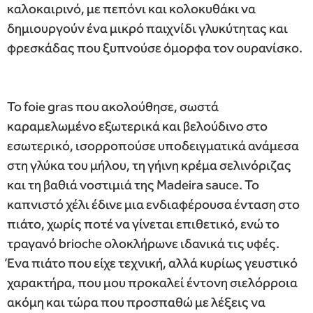
καλοκαιρινό, με πεπόνι και κολοκυθάκι να
δημιουργούν ένα μικρό παιχνίδι γλυκύτητας και
φρεσκάδας που ξυπνούσε όμορφα τον ουρανίσκο.
Το foie gras που ακολούθησε, σωστά
καραμελωμένο εξωτερικά και βελούδινο στο
εσωτερικό, ισορροπούσε υποδειγματικά ανάμεσα
στη γλύκα του μήλου, τη γήινη κρέμα σελινόριζας
και τη βαθιά νοστιμιά της Madeira sauce. Το
καπνιστό χέλι έδινε μια ενδιαφέρουσα ένταση στο
πιάτο, χωρίς ποτέ να γίνεται επιθετικό, ενώ το
τραγανό brioche ολοκλήρωνε ιδανικά τις υφές.
Ένα πιάτο που είχε τεχνική, αλλά κυρίως γευστικό
χαρακτήρα, που μου προκαλεί έντονη σιελόρροια
ακόμη και τώρα που προσπαθώ με λέξεις να