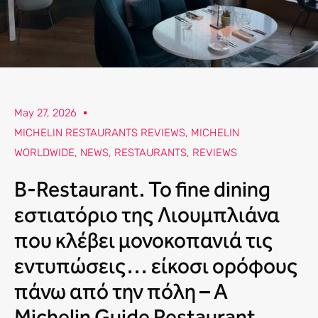
May 27, 2026
MICHELIN RESTAURANTS REVIEWS
,
MICHELIN
WORLDWIDE
,
NEWS
,
RESTAURANTS
,
REVIEWS
B-Restaurant. Το fine dining
εστιατόριο της Λιουμπλιάνα
που κλέβει μονοκοπανιά τις
εντυπώσεις… είκοσι ορόφους
πάνω από την πόλη – A
Michelin Guide Restaurant