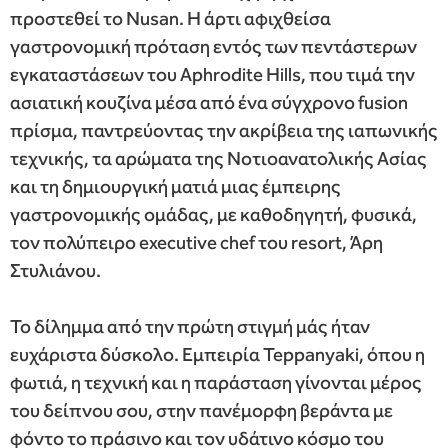
προστεθεί το Nusan. Η άρτι αφιχθείσα
γαστρονομική πρόταση εντός των πεντάστερων
εγκαταστάσεων του Aphrodite Hills, που τιμά την
ασιατική κουζίνα μέσα από ένα σύγχρονο fusion
πρίσμα, παντρεύοντας την ακρίβεια της ιαπωνικής
τεχνικής, τα αρώματα της Νοτιοανατολικής Ασίας
και τη δημιουργική ματιά μιας έμπειρης
γαστρονομικής ομάδας, με καθοδηγητή, φυσικά,
τον πολύπειρο executive chef του resort, Άρη
Στυλιάνου.
Το δίλημμα από την πρώτη στιγμή μάς ήταν
ευχάριστα δύσκολο. Εμπειρία Teppanyaki, όπου η
φωτιά, η τεχνική και η παράσταση γίνονται μέρος
του δείπνου σου, στην πανέμορφη βεράντα με
φόντο το πράσινο και τον υδάτινο κόσμο του