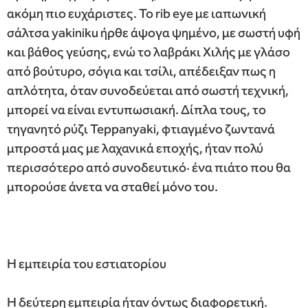
ακόμη πιο ευχάριστες. Το rib eye με ιαπωνική
σάλτσα yakiniku ήρθε άψογα ψημένο, με σωστή υφή
και βάθος γεύσης, ενώ το λαβράκι Χιλής με γλάσο
από βούτυρο, σόγια και τσίλι, απέδειξαν πως η
απλότητα, όταν συνοδεύεται από σωστή τεχνική,
μπορεί να είναι εντυπωσιακή. Δίπλα τους, το
τηγανητό ρύζι Teppanyaki, φτιαγμένο ζωντανά
μπροστά μας με λαχανικά εποχής, ήταν πολύ
περισσότερο από συνοδευτικό· ένα πιάτο που θα
μπορούσε άνετα να σταθεί μόνο του.
Η εμπειρία του εστιατορίου
Η δεύτερη εμπειρία ήταν όντως διαφορετική.