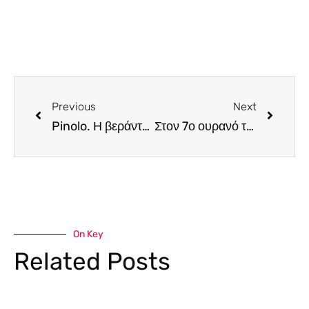
Previous
Next
Pinolo. Η βεράντα του “φόρεσε την καλοκαιρινή της περιβολή” και μας έδωσε ακόμη έναν πολύ καλό λόγο να επιστρέψουμε
Στον 7ο ουρανό του Balza, η μαγεία είναι αλλιώς. Το επισκεφθήκαμε κι εφέτος και μείναμε…
On Key
Related Posts