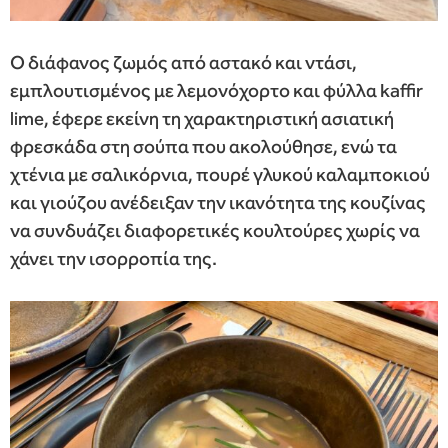
Ο διάφανος ζωμός από αστακό και ντάσι,
εμπλουτισμένος με λεμονόχορτο και φύλλα kaffir
lime, έφερε εκείνη τη χαρακτηριστική ασιατική
φρεσκάδα στη σούπα που ακολούθησε, ενώ τα
χτένια με σαλικόρνια, πουρέ γλυκού καλαμποκιού
και γιούζου ανέδειξαν την ικανότητα της κουζίνας
να συνδυάζει διαφορετικές κουλτούρες χωρίς να
χάνει την ισορροπία της.