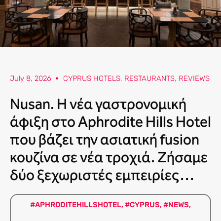
July 8, 2026
CYPRUS HOTELS
,
RESTAURANTS
,
REVIEWS
Nusan. Η νέα γαστρονομική
άφιξη στο Aphrodite Hills Hotel
που βάζει την ασιατική fusion
κουζίνα σε νέα τροχιά. Ζήσαμε
δύο ξεχωριστές εμπειρίες…
#APHRODITEHILLSHOTEL
,
#CYPRUS
,
#NEWS
,