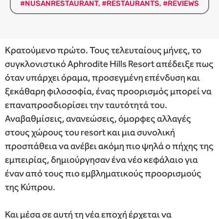
#NUSANRESTAURANT
,
#RESTAURANTS
,
#REVIEWS
Κρατούμενο πρώτο. Τους τελευταίους μήνες, το
συγκλονιστικό Aphrodite Hills Resort απέδειξε πως
όταν υπάρχει όραμα, προσεγμένη επένδυση και
ξεκάθαρη φιλοσοφία, ένας προορισμός μπορεί να
επαναπροσδιορίσει την ταυτότητά του.
Αναβαθμίσεις, ανανεώσεις, όμορφες αλλαγές
στους χώρους του resort και μια συνολική
προσπάθεια να ανέβει ακόμη πιο ψηλά ο πήχης της
εμπειρίας, δημιούργησαν ένα νέο κεφάλαιο για
έναν από τους πιο εμβληματικούς προορισμούς
της Κύπρου.
Και μέσα σε αυτή τη νέα εποχή έρχεται να