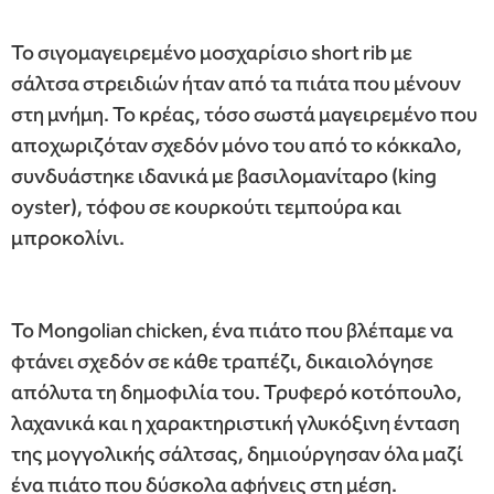
Το σιγομαγειρεμένο μοσχαρίσιο short rib με
σάλτσα στρειδιών ήταν από τα πιάτα που μένουν
στη μνήμη. Το κρέας, τόσο σωστά μαγειρεμένο που
αποχωριζόταν σχεδόν μόνο του από το κόκκαλο,
συνδυάστηκε ιδανικά με βασιλομανίταρο (king
oyster), τόφου σε κουρκούτι τεμπούρα και
μπροκολίνι.
Το Mongolian chicken, ένα πιάτο που βλέπαμε να
φτάνει σχεδόν σε κάθε τραπέζι, δικαιολόγησε
απόλυτα τη δημοφιλία του. Τρυφερό κοτόπουλο,
λαχανικά και η χαρακτηριστική γλυκόξινη ένταση
της μογγολικής σάλτσας, δημιούργησαν όλα μαζί
ένα πιάτο που δύσκολα αφήνεις στη μέση.