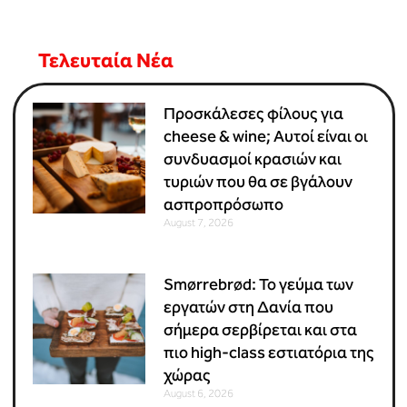
Τελευταία Νέα
Προσκάλεσες φίλους για
cheese & wine; Αυτοί είναι οι
συνδυασμοί κρασιών και
τυριών που θα σε βγάλουν
ασπροπρόσωπο
August 7, 2026
Smørrebrød: Το γεύμα των
εργατών στη Δανία που
σήμερα σερβίρεται και στα
πιο high-class εστιατόρια της
χώρας
August 6, 2026