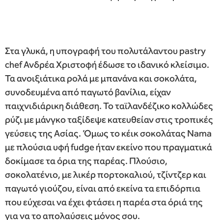
Στα γλυκά, η υπογραφή του πολυτάλαντου pastry
chef Ανδρέα Χριστοφή έδωσε το ιδανικό κλείσιμο.
Τα ανοιξιάτικα ρολά με μπανάνα και σοκολάτα,
συνοδευμένα από παγωτό βανίλια, είχαν
παιχνιδιάρικη διάθεση. Το ταϊλανδέζικο κολλώδες
ρύζι με μάνγκο ταξίδεψε κατευθείαν στις τροπικές
γεύσεις της Ασίας. Όμως το κέικ σοκολάτας Nama
με πλούσια υφή fudge ήταν εκείνο που πραγματικά
δοκίμασε τα όρια της παρέας. Πλούσιο,
σοκολατένιο, με λικέρ πορτοκαλιού, τζίντζερ και
παγωτό γιούζου, είναι από εκείνα τα επιδόρπια
που εύχεσαι να έχει φτάσει η παρέα στα όριά της
για να το απολαύσεις μόνος σου.