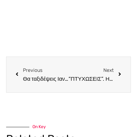
Previous
Next
Θα ταξιδέψεις Ιανουάριο στην Αθήνα; Το Μουσείο Αλέκος Φασιανός…
“ΠΤΥΧΩΣΕΙΣ”. Η επερχόμενη ατομική έκθεση της Αντρεάνας Καμπανέλλα στην γκαλερί ΓΚΑΡΑΖ
On Key