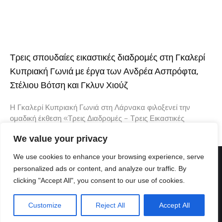
Τρεις σπουδαίες εικαστικές διαδρομές στη Γκαλερί
Κυπριακή Γωνιά με έργα των Ανδρέα Ασπρόφτα,
Στέλιου Βότση και Γκλυν Χιούζ
Η Γκαλερί Κυπριακή Γωνιά στη Λάρνακα φιλοξενεί την
ομαδική έκθεση «Τρεις Διαδρομές – Τρεις Εικαστικές
Φωνές», μια ενδιαφέρουσα εικαστική συνάντηση που φέρνει
We value your privacy
κοντά τρεις δημιουργούς με διαφορετική καλλιτεχνική
We use cookies to enhance your browsing experience, serve
personalized ads or content, and analyze our traffic. By
clicking "Accept All", you consent to our use of cookies.
Customize
Reject All
Accept All