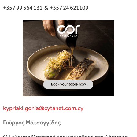
+357 99 564 131 & +357 24 621109
kypriaki.gonia@cytanet.com.cy
Γιώργος Ματσαγγίδης
Ο Γιώργος Ματσαγγίδης γεννήθηκε στη Λάρνακα.