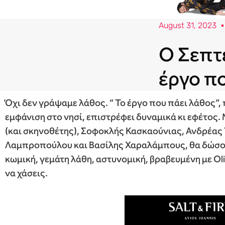
August 31, 2023
O Σεπτ
έργο π
Όχι δεν γράψαμε λάθος. “ To έργο που πάει λάθος”
εμφάνιση στο νησί, επιστρέφει δυναμικά κι εφέτος
(και σκηνοθέτης), Σοφοκλής Κασκαούνιας, Ανδρέας 
Λαμπροπούλου και Βασίλης Χαραλάμπους, θα δώσουν
κωμική, γεμάτη λάθη, αστυνομική, βραβευμένη με Ol
να χάσεις.