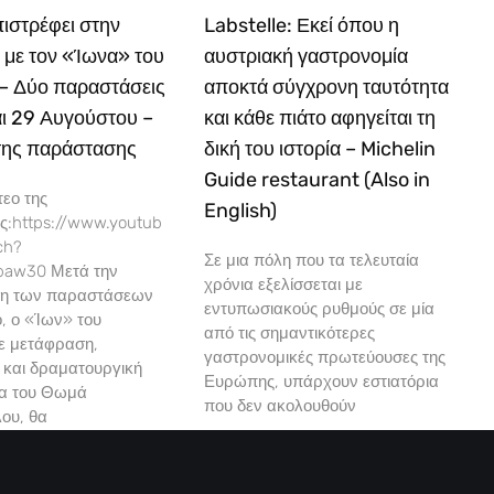
ιστρέφει στην
Labstelle: Εκεί όπου η
 με τον «Ίωνα» του
αυστριακή γαστρονομία
 – Δύο παραστάσεις
αποκτά σύγχρονη ταυτότητα
αι 29 Αυγούστου –
και κάθε πιάτο αφηγείται τη
 της παράστασης
δική του ιστορία – Michelin
Guide restaurant (Also in
τεο της
English)
:https://www.youtub
ch?
Σε μια πόλη που τα τελευταία
aw30 Μετά την
χρόνια εξελίσσεται με
η των παραστάσεων
εντυπωσιακούς ρυθμούς σε μία
, ο «Ίων» του
από τις σημαντικότερες
σε μετάφραση,
γαστρονομικές πρωτεύουσες της
 και δραματουργική
Ευρώπης, υπάρχουν εστιατόρια
ία του Θωμά
που δεν ακολουθούν
ου, θα