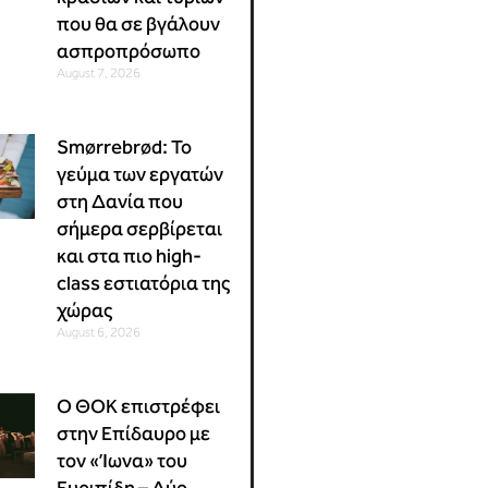
που θα σε βγάλουν
ασπροπρόσωπο
August 7, 2026
Smørrebrød: Το
γεύμα των εργατών
στη Δανία που
σήμερα σερβίρεται
και στα πιο high-
class εστιατόρια της
χώρας
August 6, 2026
Ο ΘΟΚ επιστρέφει
στην Επίδαυρο με
τον «Ίωνα» του
Ευριπίδη – Δύο