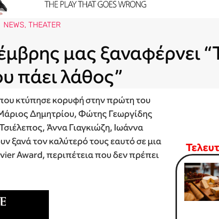
NEWS
,
THEATER
έμβρης μας ξαναφέρνει “
ου πάει λάθος”
, που κτύπησε κορυφή στην πρώτη του
. Μάριος Δημητρίου, Φώτης Γεωργίδης
Τσιέλεπος, Άννα Γιαγκιώζη, Ιωάννα
 ξανά τον καλύτερό τους εαυτό σε μια
Τελευ
ivier Award, περιπέτεια που δεν πρέπει