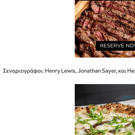
Σεναριογράφοι: Henry Lewis, Jonathan Sayer, και Hen