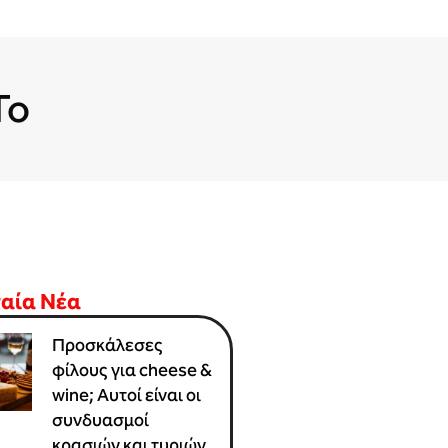
To
ταία Νέα
Προσκάλεσες
φίλους για cheese &
wine; Αυτοί είναι οι
συνδυασμοί
κρασιών και τυριών