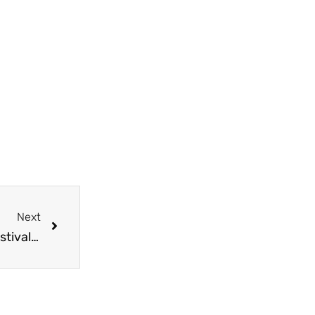
Next
Moonwalk. Απόψε το μεγαλύτερο street music festival του νησιού