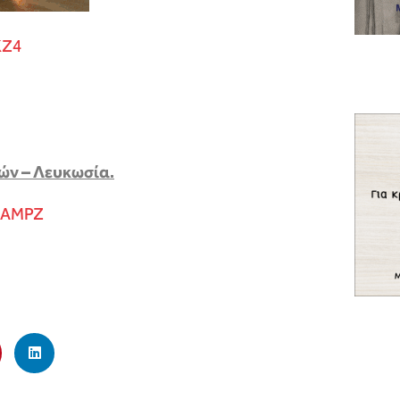
KZ4
ών – Λευκωσία.
/hAMPZ