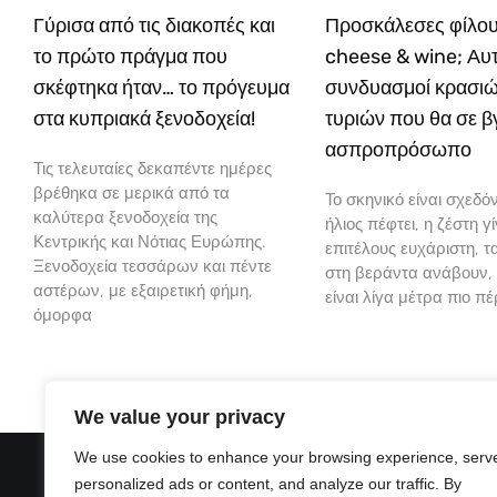
Γύρισα από τις διακοπές και
Προσκάλεσες φίλου
το πρώτο πράγμα που
cheese & wine; Αυτο
σκέφτηκα ήταν… το πρόγευμα
συνδυασμοί κρασιώ
στα κυπριακά ξενοδοχεία!
τυριών που θα σε 
ασπροπρόσωπο
Τις τελευταίες δεκαπέντε ημέρες
βρέθηκα σε μερικά από τα
Το σκηνικό είναι σχεδόν
καλύτερα ξενοδοχεία της
ήλιος πέφτει, η ζέστη γί
Κεντρικής και Νότιας Ευρώπης.
επιτέλους ευχάριστη, 
Ξενοδοχεία τεσσάρων και πέντε
στη βεράντα ανάβουν,
αστέρων, με εξαιρετική φήμη,
είναι λίγα μέτρα πιο π
όμορφα
We value your privacy
We use cookies to enhance your browsing experience, serv
personalized ads or content, and analyze our traffic. By