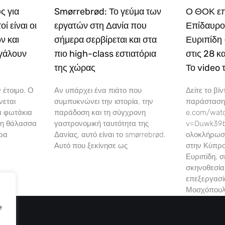
ς για
Smørrebrød: Το γεύμα των
Ο ΘΟΚ επ
ί είναι οι
εργατών στη Δανία που
Επίδαυρο
ν και
σήμερα σερβίρεται και στα
Ευριπίδη
βγάλουν
πιο high-class εστιατόρια
στις 28 κ
της χώρας
Το video
 έτοιμο. Ο
Αν υπάρχει ένα πιάτο που
Δείτε το βίν
νεται
συμπυκνώνει την ιστορία, την
παράστασης
τα φωτάκια
παράδοση και τη σύγχρονη
e.com/wat
 η θάλασσα
γαστρονομική ταυτότητα της
v=Duwk39b
έρα
Δανίας, αυτό είναι το smørrebrød.
ολοκλήρωσ
Αυτό που ξεκίνησε ως
στην Κύπρο
Ευριπίδη, 
σκηνοθεσία
επεξεργασ
Μοσχόπουλ
e