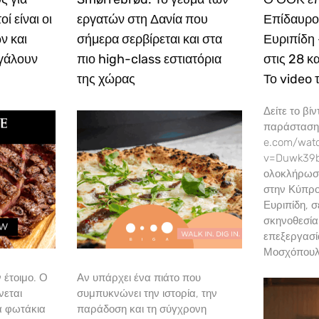
ί είναι οι
εργατών στη Δανία που
Επίδαυρο
ν και
σήμερα σερβίρεται και στα
Ευριπίδη
βγάλουν
πιο high-class εστιατόρια
στις 28 κ
της χώρας
Το video
Δείτε το βίν
παράστασης
e.com/wat
v=Duwk39b
ολοκλήρωσ
στην Κύπρο
Ευριπίδη, 
σκηνοθεσία
επεξεργασ
Μοσχόπουλ
 έτοιμο. Ο
Αν υπάρχει ένα πιάτο που
νεται
συμπυκνώνει την ιστορία, την
τα φωτάκια
παράδοση και τη σύγχρονη