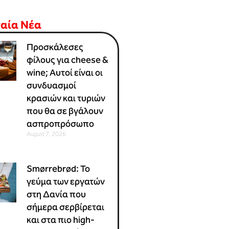
ταία Νέα
Προσκάλεσες
φίλους για cheese &
wine; Αυτοί είναι οι
συνδυασμοί
κρασιών και τυριών
που θα σε βγάλουν
ασπροπρόσωπο
August 7, 2026
Smørrebrød: Το
γεύμα των εργατών
στη Δανία που
σήμερα σερβίρεται
και στα πιο high-