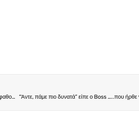
Αγαπάμε τη ζωντανή μουσική…αλλά όχι και να κουφαθούμε