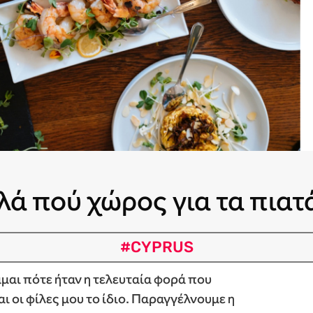
λά πού χώρος για τα πιατ
#CYPRUS
μάμαι πότε ήταν η τελευταία φορά που
αι οι φίλες μου το ίδιο. Παραγγέλνουμε η