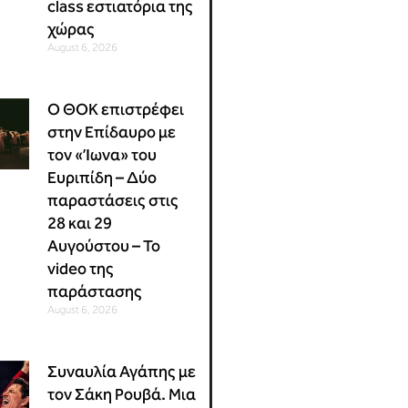
class εστιατόρια της
χώρας
August 6, 2026
Ο ΘΟΚ επιστρέφει
στην Επίδαυρο με
τον «Ίωνα» του
Ευριπίδη – Δύο
παραστάσεις στις
28 και 29
Αυγούστου – Το
video της
παράστασης
August 6, 2026
Συναυλία Αγάπης με
τον Σάκη Ρουβά. Μια