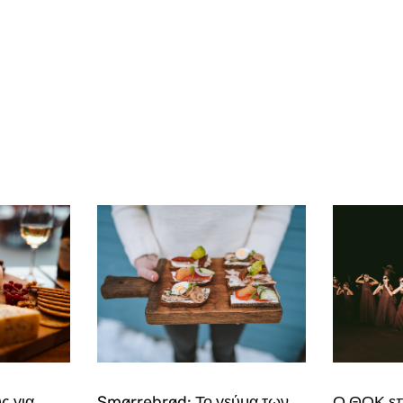
ς για
Smørrebrød: Το γεύμα των
Ο ΘΟΚ επ