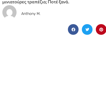
μινιατούρες τραπέζια; Ποτέ ξανά.
Anthony M.