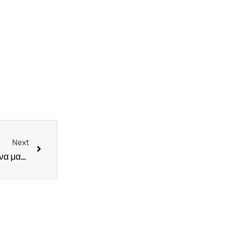
Next
“Άντε, πάμε πιο δυνατά” είπε ο Boss …..που ήρθε να μας δει μετά από 6 μήνες