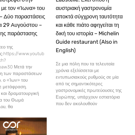
 με τον «Ίωνα» του
αυστριακή γαστρονομία
 – Δύο παραστάσεις
αποκτά σύγχρονη ταυτότητα
αι 29 Αυγούστου –
και κάθε πιάτο αφηγείται τη
 της παράστασης
δική του ιστορία – Michelin
Guide restaurant (Also in
τεο της
English)
:https://www.youtub
ch?
Σε μια πόλη που τα τελευταία
aw30 Μετά την
χρόνια εξελίσσεται με
η των παραστάσεων
εντυπωσιακούς ρυθμούς σε μία
, ο «Ίων» του
από τις σημαντικότερες
σε μετάφραση,
γαστρονομικές πρωτεύουσες της
 και δραματουργική
Ευρώπης, υπάρχουν εστιατόρια
ία του Θωμά
που δεν ακολουθούν
ου, θα