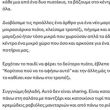
κάθε μια από ένα δυο πιατάκια, τα βάζουμε στο κέντ
όλα.
Διαβάσαμε τις προάλλες ένα άρθρο για ένα νέο μαγ
μοιρασιάρικα πιάτα, κλείσαμε τραπέζι, πήγαμε και
μαγαζιού ήταν τόσο μικρά που χωρούσαν απλά τα ά
κέντρο ένα μικρό χώρο που όσο και αρκούσε για ένα 
ποτήρια μας.
Ερχόταν το παιδί να φέρει το δεύτερο πιάτο, έβλεπε 
“Κορίτσια πού να το αφήσω αυτό” και την άλλη μάς τ
το καθίσει καν πάνω στο τραπέζι.
Συγγνώμη δηλαδή. Αυτό δεν είναι sharing. Είναι κατα
πάνω στη σαλάτα με παντζάρι και κατσικίσιο τυρί πο
κρεμώδεις ραβιόλες μανιταριών και από πάνω το ριζ