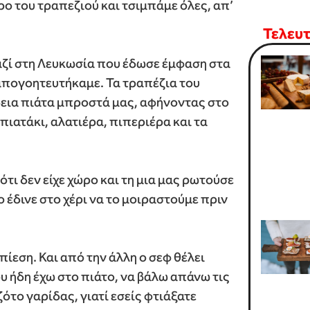
ρο του τραπεζιού και τσιμπάμε όλες, απ’
Τελευ
αζί στη Λευκωσία που έδωσε έμφαση στα
 απογοητευτήκαμε.
Τα τραπέζια του
δεια πιάτα μπροστά μας, αφήνοντας στο
πιατάκι, αλατιέρα, πιπεριέρα και τα
ότι δεν είχε χώρο και τη μια μας ρωτούσε
ο έδινε στο χέρι να το μοιραστούμε πριν
πίεση. Και από την άλλη ο σεφ θέλει
υ ήδη έχω στο πιάτο, να βάλω απάνω τις
ότο γαρίδας, γιατί εσείς φτιάξατε