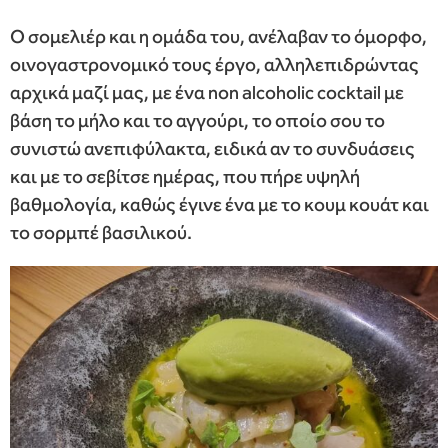
Ο σομελιέρ και η ομάδα του, ανέλαβαν το όμορφο,
οινογαστρονομικό τους έργο, αλληλεπιδρώντας
αρχικά μαζί μας, με ένα non alcoholic cocktail με
βάση το μήλο και το αγγούρι, το οποίο σου το
συνιστώ ανεπιφύλακτα, ειδικά αν το συνδυάσεις
και με το σεβίτσε ημέρας, που πήρε υψηλή
βαθμολογία, καθώς έγινε ένα με το κουμ κουάτ και
το σορμπέ βασιλικού.