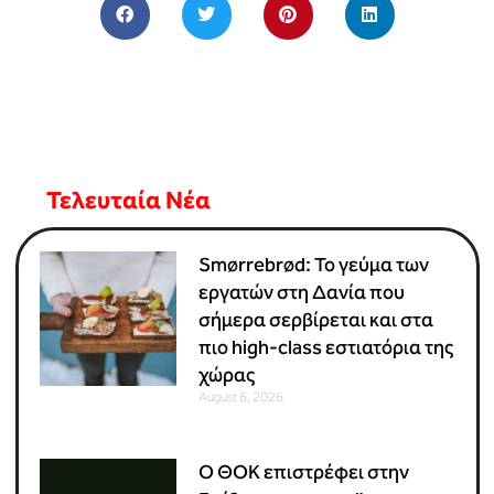
Τελευταία Νέα
Smørrebrød: Το γεύμα των
εργατών στη Δανία που
σήμερα σερβίρεται και στα
πιο high-class εστιατόρια της
χώρας
August 6, 2026
Ο ΘΟΚ επιστρέφει στην