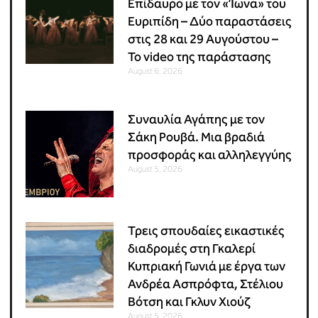
Επίδαυρο με τον «Ίωνα» του
Ευριπίδη – Δύο παραστάσεις
στις 28 και 29 Αυγούστου –
Το video της παράστασης
August 6, 2026
Συναυλία Αγάπης με τον
Σάκη Ρουβά. Μια βραδιά
προσφοράς και αλληλεγγύης
August 5, 2026
Τρεις σπουδαίες εικαστικές
διαδρομές στη Γκαλερί
Κυπριακή Γωνιά με έργα των
Ανδρέα Ασπρόφτα, Στέλιου
Βότση και Γκλυν Χιούζ
August 5, 2026