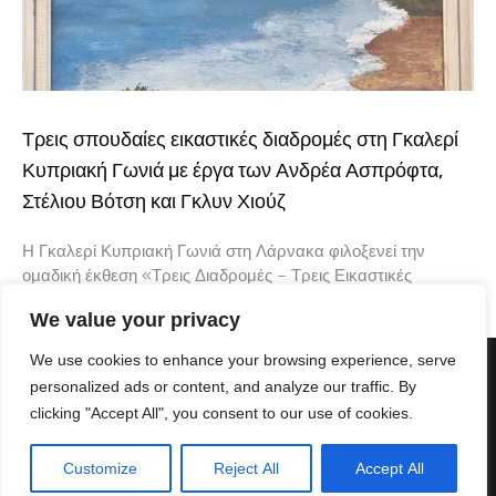
Τρεις σπουδαίες εικαστικές διαδρομές στη Γκαλερί
Κυπριακή Γωνιά με έργα των Ανδρέα Ασπρόφτα,
Στέλιου Βότση και Γκλυν Χιούζ
Η Γκαλερί Κυπριακή Γωνιά στη Λάρνακα φιλοξενεί την
ομαδική έκθεση «Τρεις Διαδρομές – Τρεις Εικαστικές
Φωνές», μια ενδιαφέρουσα εικαστική συνάντηση που φέρνει
We value your privacy
κοντά τρεις δημιουργούς με διαφορετική καλλιτεχνική
We use cookies to enhance your browsing experience, serve
personalized ads or content, and analyze our traffic. By
clicking "Accept All", you consent to our use of cookies.
Customize
Reject All
Accept All