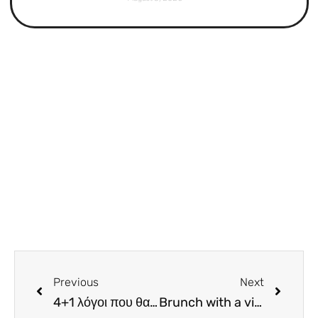
Previous
Next
4+1 λόγοι που θα σε ξανανεβάσουν στο πανασιατικό Montparnasse
Brunch with a view. Το απόλυτο buffet brunch στο γκλαμουράτο The View