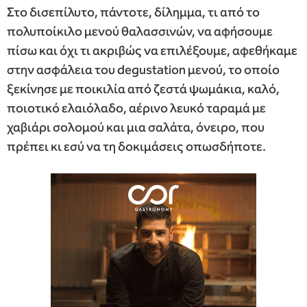
Στο δισεπίλυτο, πάντοτε, δίλημμα, τι από το
πολυποίκιλο μενού θαλασσινών, να αφήσουμε
πίσω και όχι τι ακριβώς να επιλέξουμε, αφεθήκαμε
στην ασφάλεια του degustation μενού, το οποίο
ξεκίνησε με ποικιλία από ζεστά ψωμάκια, καλό,
ποιοτικό ελαιόλαδο, αέρινο λευκό ταραμά με
χαβιάρι σολομού και μια σαλάτα, όνειρο, που
πρέπει κι εσύ να τη δοκιμάσεις οπωσδήποτε.