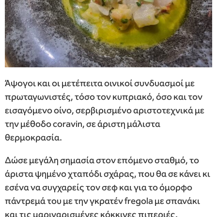
Άψογοι και οι μετέπειτα οινικοί συνδυασμοί με
πρωταγωνιστές, τόσο τον κυπριακό, όσο και τον
εισαγόμενο οίνο, σερβιρισμένο αριστοτεχνικά με
την μέθοδο coravin, σε άριστη μάλιστα
θερμοκρασία.
Δώσε μεγάλη σημασία στον επόμενο σταθμό, το
άριστα ψημένο χταπόδι σχάρας, που θα σε κάνει κι
εσένα να συγχαρείς τον σεφ και για το όμορφο
πάντρεμά του με την γκρατέν fregola με σπανάκι
και τις μαριναρισμένες κόκκινες πιπεριές.