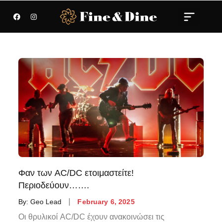
Φαν των AC/DC ετοιμαστείτε!
Περιοδεύουν…….
By:
Geo Lead
February 6, 2025
Οι θρυλικοί AC/DC έχουν ανακοινώσει τις