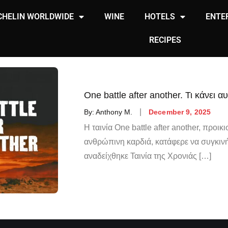
CHELIN WORLDWIDE
WINE
HOTELS
ENTE
RECIPES
One battle after another. Τι κάνει α
By:
Anthony M.
December 9, 2025
Η ταινία One battle after another, προικ
ανθρώπινη καρδιά, κατάφερε να συγκινή
αναδείχθηκε Ταινία της Χρονιάς […]