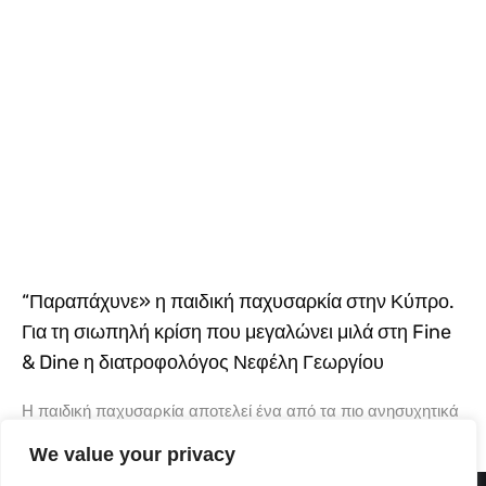
“Παραπάχυνε» η παιδική παχυσαρκία στην Κύπρο.
Για τη σιωπηλή κρίση που μεγαλώνει μιλά στη Fine
& Dine η διατροφολόγος Νεφέλη Γεωργίου
Η παιδική παχυσαρκία αποτελεί ένα από τα πιο ανησυχητικά
ζητήματα δημόσιας υγείας στην Κύπρο, με τα ποσοστά να
We value your privacy
καταγράφουν συνεχή αύξηση και να κατατάσσουν τη