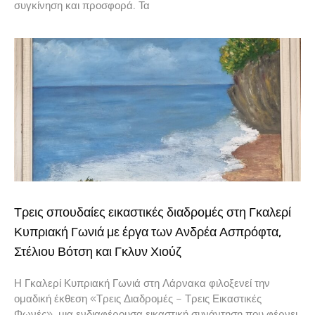
συγκίνηση και προσφορά. Τα
Τρεις σπουδαίες εικαστικές διαδρομές στη Γκαλερί
Κυπριακή Γωνιά με έργα των Ανδρέα Ασπρόφτα,
Στέλιου Βότση και Γκλυν Χιούζ
Η Γκαλερί Κυπριακή Γωνιά στη Λάρνακα φιλοξενεί την
ομαδική έκθεση «Τρεις Διαδρομές – Τρεις Εικαστικές
Φωνές», μια ενδιαφέρουσα εικαστική συνάντηση που φέρνει