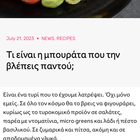
July 21, 2023
NEWS
,
RECIPES
Τι είναι η μπουράτα που την
βλέπεις παντού;
Είναι ένα τυρί που το έχουμε λατρέψει. Όχι μόνο
εμείς. Σε όλο τον κόσμο θα το βρεις να φιγουράρει,
κυρίως ως το τυροκομικό προϊόν σε σαλάτες,
παρέα με ντοματίνια, micro greens και λάδι ή πέστο
βασιλικού. Σε ζυμαρικά και πίτσα, ακόμη και σε
αποδομημένα γλυκά.