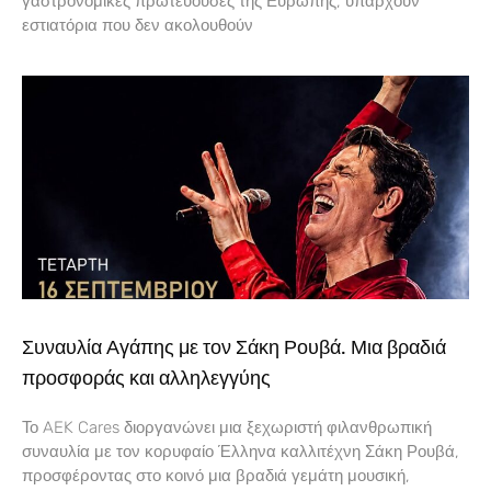
γαστρονομικές πρωτεύουσες της Ευρώπης, υπάρχουν
εστιατόρια που δεν ακολουθούν
Συναυλία Αγάπης με τον Σάκη Ρουβά. Μια βραδιά
προσφοράς και αλληλεγγύης
Το AEK Cares διοργανώνει μια ξεχωριστή φιλανθρωπική
συναυλία με τον κορυφαίο Έλληνα καλλιτέχνη Σάκη Ρουβά,
προσφέροντας στο κοινό μια βραδιά γεμάτη μουσική,