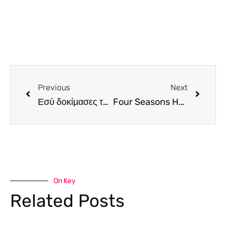
Previous
Next
Εσύ δοκίμασες τα cocktails του Second Cup Bistro;
Four Seasons Hotel Prague. Ένα ξενοδοχείο για τους art lovers
On Key
Related Posts