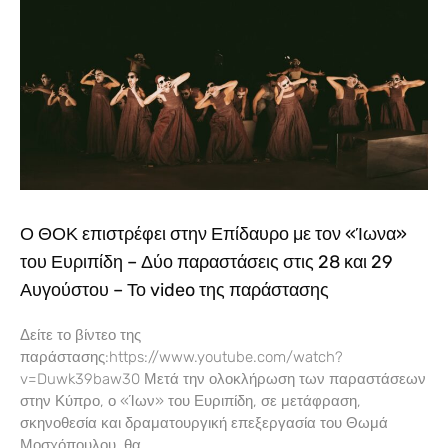
Ο ΘΟΚ επιστρέφει στην Επίδαυρο με τον «Ίωνα»
του Ευριπίδη – Δύο παραστάσεις στις 28 και 29
Αυγούστου – Το video της παράστασης
Δείτε το βίντεο της
παράστασης:https://www.youtube.com/watch?
v=Duwk39baw30 Μετά την ολοκλήρωση των παραστάσεων
στην Κύπρο, ο «Ίων» του Ευριπίδη, σε μετάφραση,
σκηνοθεσία και δραματουργική επεξεργασία του Θωμά
Μοσχόπουλου, θα