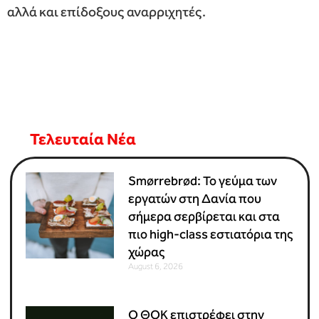
αλλά και επίδοξους αναρριχητές.
Τελευταία Νέα
Smørrebrød: Το γεύμα των
εργατών στη Δανία που
σήμερα σερβίρεται και στα
πιο high-class εστιατόρια της
χώρας
August 6, 2026
Ο ΘΟΚ επιστρέφει στην