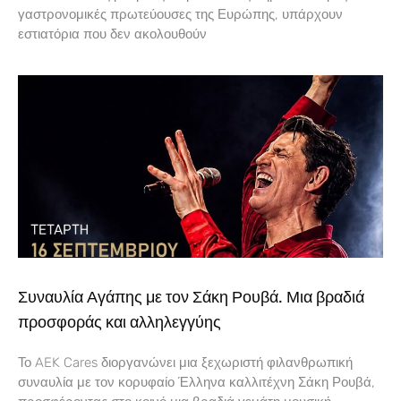
γαστρονομικές πρωτεύουσες της Ευρώπης, υπάρχουν
εστιατόρια που δεν ακολουθούν
Συναυλία Αγάπης με τον Σάκη Ρουβά. Μια βραδιά
προσφοράς και αλληλεγγύης
Το AEK Cares διοργανώνει μια ξεχωριστή φιλανθρωπική
συναυλία με τον κορυφαίο Έλληνα καλλιτέχνη Σάκη Ρουβά,