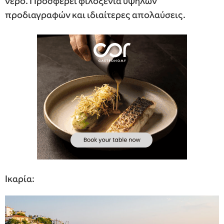
νερό. Προσφέρει φιλοξενία υψηλών
προδιαγραφών και ιδιαίτερες απολαύσεις.
Ικαρία: