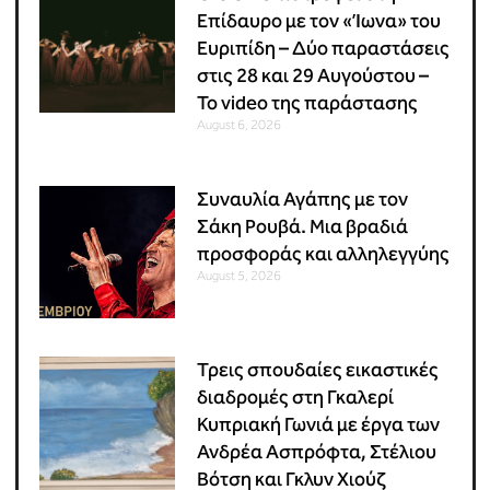
Επίδαυρο με τον «Ίωνα» του
Ευριπίδη – Δύο παραστάσεις
στις 28 και 29 Αυγούστου –
Το video της παράστασης
August 6, 2026
Συναυλία Αγάπης με τον
Σάκη Ρουβά. Μια βραδιά
προσφοράς και αλληλεγγύης
August 5, 2026
Τρεις σπουδαίες εικαστικές
διαδρομές στη Γκαλερί
Κυπριακή Γωνιά με έργα των
Ανδρέα Ασπρόφτα, Στέλιου
Βότση και Γκλυν Χιούζ