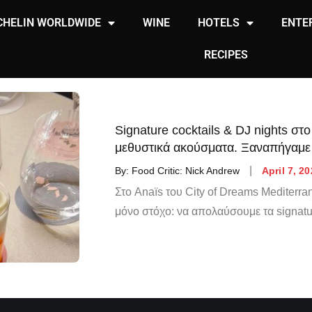
CHELIN WORLDWIDE
WINE
HOTELS
ENTE
RECIPES
Signature cocktails & DJ nights στο
μεθυστικά ακούσματα. Ξαναπήγαμε 
By:
Food Critic: Nick Andrew
April 7, 2
Στο Anaïs του City of Dreams Mediterra
μόνο στόχο: να απολαύσουμε τα signatu