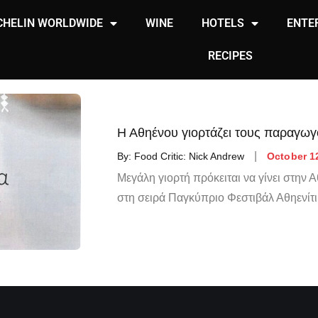
CHELIN WORLDWIDE
WINE
HOTELS
ENTE
RECIPES
Η Αθηένου γιορτάζει τους παραγωγο
By:
Food Critic: Nick Andrew
October 1
Μεγάλη γιορτή πρόκειται να γίνει στην 
στη σειρά Παγκύπριο Φεστιβάλ Αθηενίτ