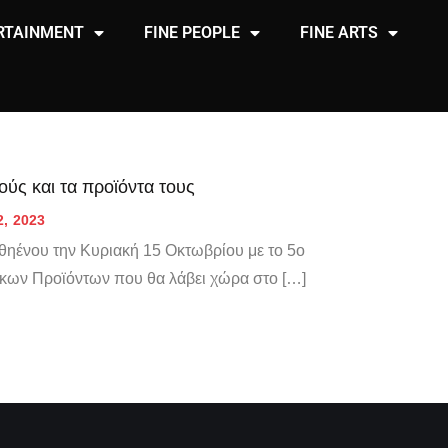
RTAINMENT
FINE PEOPLE
FINE ARTS
ύς και τα προϊόντα τους
2, 2023
Αθηένου την Κυριακή 15 Οκτωβρίου με το 5ο
ικων Προϊόντων που θα λάβει χώρα στο […]