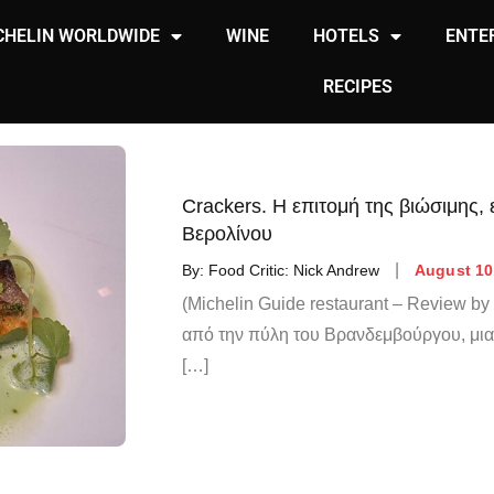
CHELIN WORLDWIDE
WINE
HOTELS
ENTE
RECIPES
Crackers. H επιτομή της βιώσιμης, 
Βερολίνου
By:
Food Critic: Nick Andrew
August 10
(Michelin Guide restaurant – Review b
από την πύλη του Βρανδεμβούργου, μια
[…]