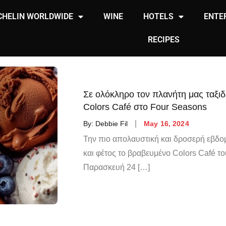
CHELIN WORLDWIDE
WINE
HOTELS
ENTE
RECIPES
Σε ολόκληρο τον πλανήτη μας ταξι
Colors Café στο Four Seasons
By:
Debbie Fil
May 16, 2024
Την πιο απολαυστική και δροσερή εβδομ
και φέτος το βραβευμένο Colors Café τ
Παρασκευή 24 […]