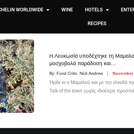
CHELIN WORLDWIDE
WINE
HOTELS
ENTE
RECIPES
Η Λευκωσία υποδέχτηκε τη Μαμαλού
μοσχοβολά παράδοση και…
By:
Food Critic: Nick Andrew
November 
Ήρθε κι η Μαμαλού και με την είσοδό τη
Talk of the town χωρίς ιδιαίτερη προσπ