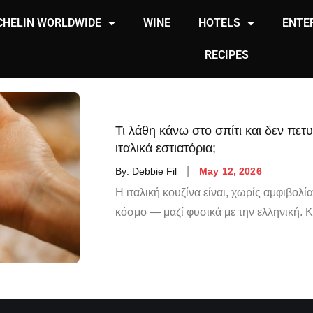
CHELIN WORLDWIDE
WINE
HOTELS
ENTE
RECIPES
Τι λάθη κάνω στο σπίτι και δεν πετ
ιταλικά εστιατόρια;
By:
Debbie Fil
May 12, 2026
Η ιταλική κουζίνα είναι, χωρίς αμφιβολί
κόσμο — μαζί φυσικά με την ελληνική. Κ