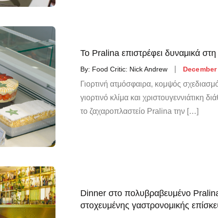
Το Pralina επιστρέφει δυναμικά στ
By:
Food Critic: Nick Andrew
December 
Γιορτινή ατμόσφαιρα, κομψός σχεδιασμό
γιορτινό κλίμα και χριστουγεννιάτικη δι
το ζαχαροπλαστείο Pralina την […]
Dinner στο πολυβραβευμένο Pralina
στοχευμένης γαστρονομικής επίσκ