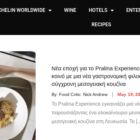
CHELIN WORLDWIDE
WINE
HOTELS
ENTE
RECIPES
Νέα εποχή για το Pralina Experien
κοινό με μια νέα γαστρονομική φιλ
σύγχρονη μεσογειακή κουζίνα
By:
Food Critic: Nick Andrew
May 19, 2
Το Pralina Experience εγκαινιάζει μια ν
παρουσιάζοντας ένα ολοκαίνουριο μενο
μεσογειακή κουζίνα στη Λευκωσία. Το [