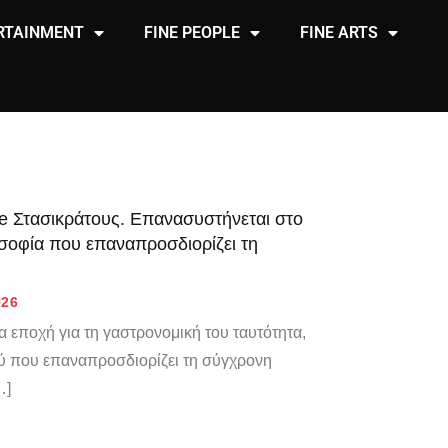
RTAINMENT
FINE PEOPLE
FINE ARTS
ce Στασικράτους. Επανασυστήνεται στο
οσοφία που επαναπροσδιορίζει τη
026
έα εποχή για τη γαστρονομική του ταυτότητα,
ύ που επαναπροσδιορίζει τη σύγχρονη
…]