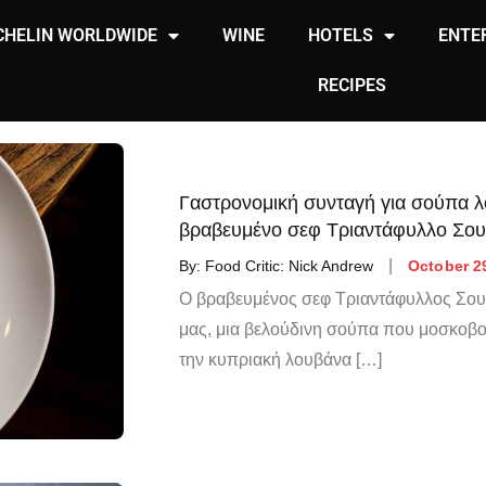
CHELIN WORLDWIDE
WINE
HOTELS
ENTE
RECIPES
Γαστρονομική συνταγή για σούπα λ
βραβευμένο σεφ Τριαντάφυλλο Σου
By:
Food Critic: Nick Andrew
October 2
Ο βραβευμένος σεφ Τριαντάφυλλος Σουλιώ
μας, μια βελούδινη σούπα που μοσκοβ
την κυπριακή λουβάνα […]