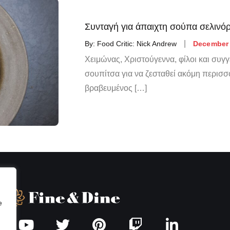
Συνταγή για άπαιχτη σούπα σελινό
By:
Food Critic: Nick Andrew
December 
Χειμώνας, Χριστούγεννα, φίλοι και συγγε
σουπίτσα για να ζεσταθεί ακόμη περισσ
βραβευμένος […]
e