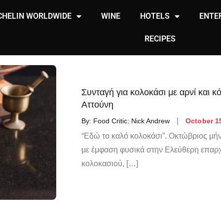
CHELIN WORLDWIDE
WINE
HOTELS
ENTE
RECIPES
Συνταγή για κολοκάσι με αρνί και 
Αττούνη
By:
Food Critic: Nick Andrew
October 1
“Εδώ το καλό κολοκάσι”. Οκτώβριος μήνα
με έμφαση φυσικά στην Ελεύθερη επαρ
κολοκασιού, […]