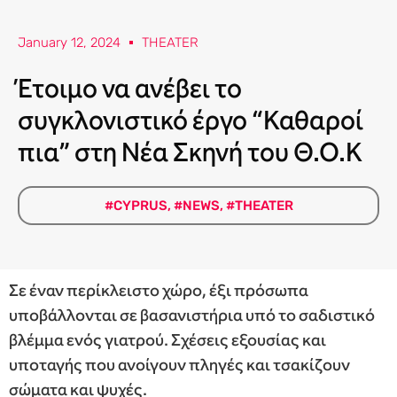
January 12, 2024
THEATER
Έτοιμο να ανέβει το
συγκλονιστικό έργο “Καθαροί
πια” στη Νέα Σκηνή του Θ.Ο.Κ
#CYPRUS
,
#NEWS
,
#THEATER
Σε έναν περίκλειστο χώρο, έξι πρόσωπα
υποβάλλονται σε βασανιστήρια υπό το σαδιστικό
βλέμμα ενός γιατρού. Σχέσεις εξουσίας και
υποταγής που ανοίγουν πληγές και τσακίζουν
σώματα και ψυχές.