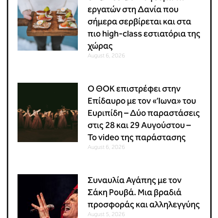
εργατών στη Δανία που
σήμερα σερβίρεται και στα
πιο high-class εστιατόρια της
χώρας
August 6, 2026
Ο ΘΟΚ επιστρέφει στην
Επίδαυρο με τον «Ίωνα» του
Ευριπίδη – Δύο παραστάσεις
στις 28 και 29 Αυγούστου –
Το video της παράστασης
August 6, 2026
Συναυλία Αγάπης με τον
Σάκη Ρουβά. Μια βραδιά
προσφοράς και αλληλεγγύης
August 5, 2026