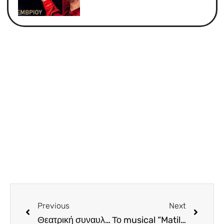
Previous
Next
Θεατρική συναυλία “Χρώματα”, του Σάββα Χρυσοστόμου και Γιώργου Παπακωνσταντίνου, στο Θέατρο Ριάλτο
Το musical “Matilda” ανεβαίνει στη σκηνή του Παττίχειου Θεάτρου Λεμεσού