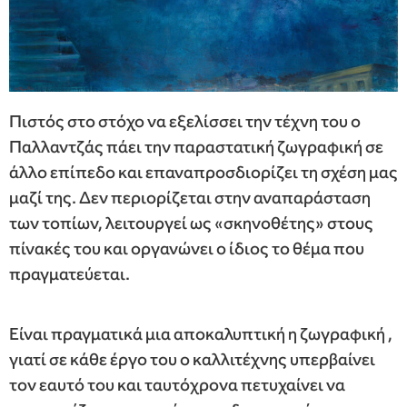
Πιστός στο στόχο να εξελίσσει την τέχνη του ο
Παλλαντζάς πάει την παραστατική ζωγραφική σε
άλλο επίπεδο και επαναπροσδιορίζει τη σχέση μας
μαζί της. Δεν περιορίζεται στην αναπαράσταση
των τοπίων, λειτουργεί ως «σκηνοθέτης» στους
πίνακές του και οργανώνει ο ίδιος το θέμα που
πραγματεύεται.
Είναι πραγματικά μια αποκαλυπτική η ζωγραφική ,
γιατί σε κάθε έργο του ο καλλιτέχνης υπερβαίνει
τον εαυτό του και ταυτόχρονα πετυχαίνει να