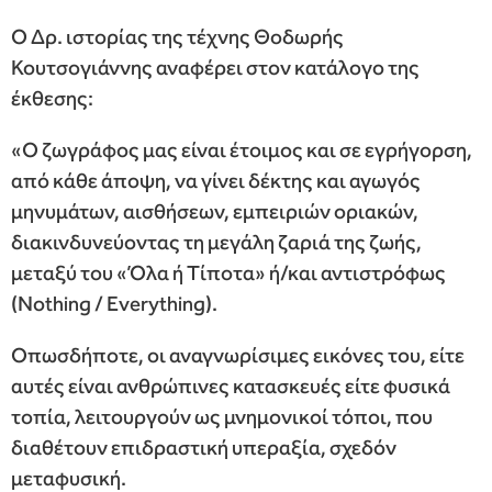
Ο Δρ. ιστορίας της τέχνης Θοδωρής
Κουτσογιάννης αναφέρει στον κατάλογο της
έκθεσης:
«Ο ζωγράφος μας είναι έτοιμος και σε εγρήγορση,
από κάθε άποψη, να γίνει δέκτης και αγωγός
μηνυμάτων, αισθήσεων, εμπειριών οριακών,
διακινδυνεύοντας τη μεγάλη ζαριά της ζωής,
μεταξύ του «Όλα ή Τίποτα» ή/και αντιστρόφως
(Nothing / Everything).
Οπωσδήποτε, οι αναγνωρίσιμες εικόνες του, είτε
αυτές είναι ανθρώπινες κατασκευές είτε φυσικά
τοπία, λειτουργούν ως μνημονικοί τόποι, που
διαθέτουν επιδραστική υπεραξία, σχεδόν
μεταφυσική.