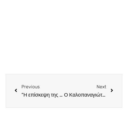
Previous
Next
“Η επίσκεψη της γηραιάς” κυρίας του Φρήντριx Ντύρενματ στην Κεντρική Σκηνή του Θ.Ο.Κ
Ο Καλοπαναγιώτης στα ομορφότερά του. Εσύ πότε θα πας;