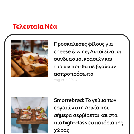
Τελευταία Νέα
Προσκάλεσες φίλους για
cheese & wine; Αυτοί είναι οι
συνδυασμοί κρασιών και
τυριών που θα σε βγάλουν
ασπροπρόσωπο
August 7, 2026
Smørrebrød: Το γεύμα των
εργατών στη Δανία που
σήμερα σερβίρεται και στα
πιο high-class εστιατόρια της
χώρας