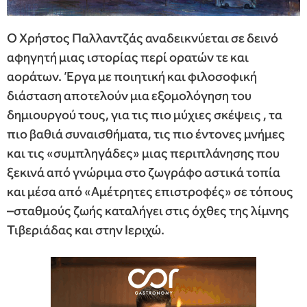
Ο Χρήστος Παλλαντζάς αναδεικνύεται σε δεινό
αφηγητή μιας ιστορίας περί ορατών τε και
αοράτων. Έργα με ποιητική και φιλοσοφική
διάσταση αποτελούν μια εξομολόγηση του
δημιουργού τους, για τις πιο μύχιες σκέψεις , τα
πιο βαθιά συναισθήματα, τις πιο έντονες μνήμες
και τις «συμπληγάδες» μιας περιπλάνησης που
ξεκινά από γνώριμα στο ζωγράφο αστικά τοπία
και μέσα από «Αμέτρητες επιστροφές» σε τόπους
–σταθμούς ζωής καταλήγει στις όχθες της λίμνης
Τιβεριάδας και στην Ιεριχώ.