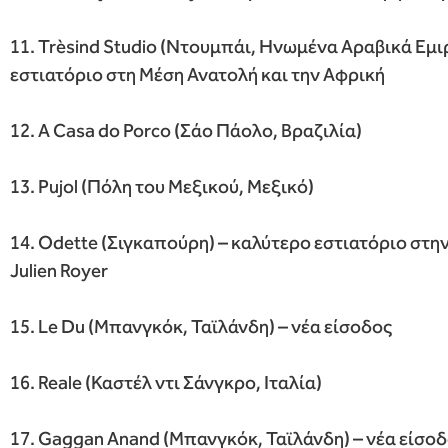
11. Trèsind Studio (Ντουμπάι, Ηνωμένα Αραβικά Εμι
εστιατόριο στη Μέση Ανατολή και την Αφρική
12. A Casa do Porco (Σάο Πάολο, Βραζιλία)
13. Pujol (Πόλη του Μεξικού, Μεξικό)
14. Odette (Σιγκαπούρη) – καλύτερο εστιατόριο στην
Julien Royer
15. Le Du (Μπανγκόκ, Ταϊλάνδη) – νέα είσοδος
16. Reale (Καστέλ ντι Σάνγκρο, Ιταλία)
17. Gaggan Anand (Μπανγκόκ, Ταϊλάνδη) – νέα είσο