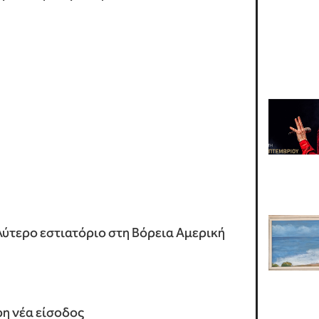
λύτερο εστιατόριο στη Βόρεια Αμερική
ερη νέα είσοδος