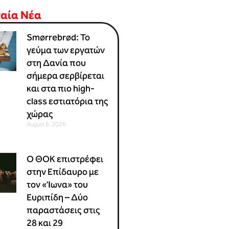
ταία Νέα
Smørrebrød: Το
γεύμα των εργατών
στη Δανία που
σήμερα σερβίρεται
και στα πιο high-
class εστιατόρια της
χώρας
August 6, 2026
Ο ΘΟΚ επιστρέφει
στην Επίδαυρο με
τον «Ίωνα» του
Ευριπίδη – Δύο
παραστάσεις στις
28 και 29