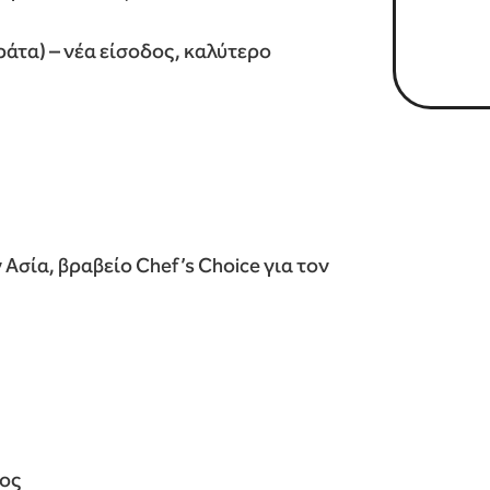
ράτα) – νέα είσοδος, καλύτερο
 Ασία, βραβείο Chef’s Choice για τον
δος