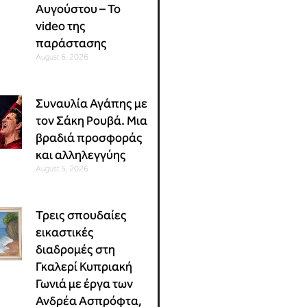
Αυγούστου – Το
video της
παράστασης
August 6, 2026
Συναυλία Αγάπης με
τον Σάκη Ρουβά. Μια
βραδιά προσφοράς
και αλληλεγγύης
August 5, 2026
Τρεις σπουδαίες
εικαστικές
διαδρομές στη
Γκαλερί Κυπριακή
Γωνιά με έργα των
Ανδρέα Ασπρόφτα,