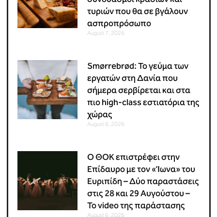
τυριών που θα σε βγάλουν
ασπροπρόσωπο
August 7, 2026
Smørrebrød: Το γεύμα των
εργατών στη Δανία που
σήμερα σερβίρεται και στα
πιο high-class εστιατόρια της
χώρας
August 6, 2026
Ο ΘΟΚ επιστρέφει στην
Επίδαυρο με τον «Ίωνα» του
Ευριπίδη – Δύο παραστάσεις
στις 28 και 29 Αυγούστου –
Το video της παράστασης
August 6, 2026