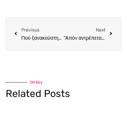
Previous
Next
Πού ξανακούστηκε να έχουμε μόνιμη αγγελία για ένα μήνα για διευθυντική θέση σε εστιατόριο με μισθό €2000 και να έχει ενδιαφερθεί ένα άτομο μόνο για προσωπική συνέντευξη…
“Aπόν αντρέπεται, ο κόσμος εν δικός του”…
On Key
Related Posts